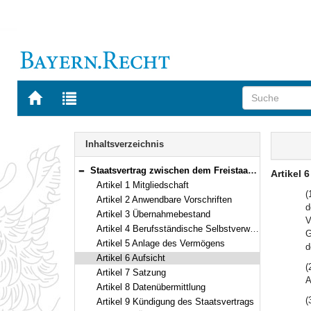
Zur
Zur
Startseite
Trefferliste
von
der
Navigation
BAYERN.RECHT
letzten
Inhalt
Inhaltsverzeichnis
Suche
Staatsvertrag zwischen dem Freistaat Bayern und dem Saarland über die Zugehörigkeit der Mitglieder der Kammer der Beratenden Ingenieure des Saarlandes zur Bayerischen Ingenieurversorgung-Bau Vom 21. November 2000 (Art. 1–11)
Artikel 6
Bereich reduzieren
Artikel 1 Mitgliedschaft
(
Artikel 2 Anwendbare Vorschriften
d
Artikel 3 Übernahmebestand
V
Artikel 4 Berufsständische Selbstverwaltung
G
Artikel 5 Anlage des Vermögens
d
Artikel 6 Aufsicht
(
Artikel 7 Satzung
A
Artikel 8 Datenübermittlung
(
Artikel 9 Kündigung des Staatsvertrags