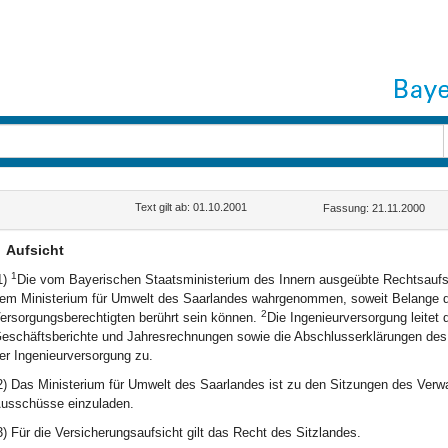
Text gilt ab: 01.10.2001
Fassung: 21.11.2000
Aufsicht
1
1)
Die vom Bayerischen Staatsministerium des Innern ausgeübte Rechtsaufsi
em Ministerium für Umwelt des Saarlandes wahrgenommen, soweit Belange de
2
ersorgungsberechtigten berührt sein können.
Die Ingenieurversorgung leitet
eschäftsberichte und Jahresrechnungen sowie die Abschlusserklärungen de
er Ingenieurversorgung zu.
2) Das Ministerium für Umwelt des Saarlandes ist zu den Sitzungen des Verw
usschüsse einzuladen.
3) Für die Versicherungsaufsicht gilt das Recht des Sitzlandes.