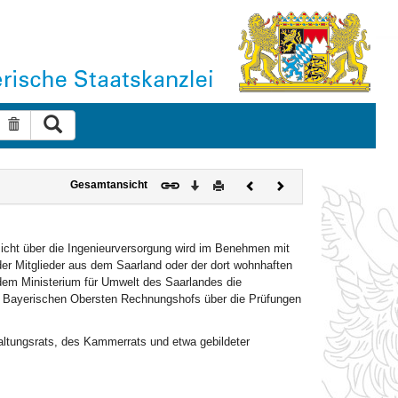
Suche ausführen
Suche zurücksetzen
Download
Drucken
Vorheriges
Nächstes
Gesamtansicht
Dokument
Dokument
cht über die Ingenieurversorgung wird im Benehmen mit
r Mitglieder aus dem Saarland oder der dort wohnhaften
 dem Ministerium für Umwelt des Saarlandes die
s Bayerischen Obersten Rechnungshofs über die Prüfungen
altungsrats, des Kammerrats und etwa gebildeter