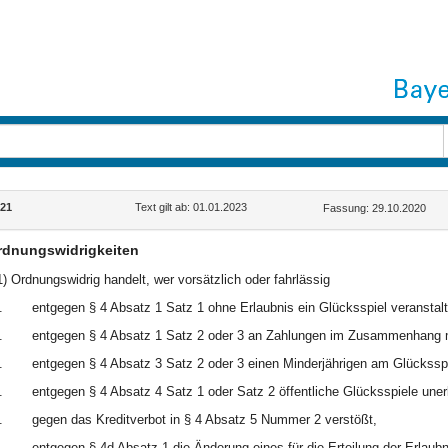
21
Text gilt ab: 01.01.2023
Fassung: 29.10.2020
rdnungswidrigkeiten
1) Ordnungswidrig handelt, wer vorsätzlich oder fahrlässig
.
entgegen § 4 Absatz 1 Satz 1 ohne Erlaubnis ein Glücksspiel veranstalte
.
entgegen § 4 Absatz 1 Satz 2 oder 3 an Zahlungen im Zusammenhang mi
.
entgegen § 4 Absatz 3 Satz 2 oder 3 einen Minderjährigen am Glücksspi
.
entgegen § 4 Absatz 4 Satz 1 oder Satz 2 öffentliche Glücksspiele unerlau
.
gegen das Kreditverbot in § 4 Absatz 5 Nummer 2 verstößt,
.
entgegen § 4d Absatz 1 die Änderung eines für die Erteilung der Erlaub