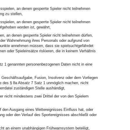
sspielen, an denen gesperrte Spieler nicht teilnehmen
ng zu stellen,
sspielen, an denen gesperrte Spieler nicht teilnehmen
aufgehoben worden ist, gewährt,
en, an denen gesperrte Spieler nicht teilnehmen dürfen,
d der Wahrnehmung ihres Personals oder aufgrund von
tspunkte annehmen müssen, dass sie spielsuchtgefährdet
en oder Spieleinsätze riskieren, die in keinem Verhältnis
satz 1 genannten personenbezogenen Daten nicht in eine
ei Geschäftsaufgabe, Fusion, Insolvenz oder dem Vorliegen
ne des § 8a Absatz 7 Satz 1 unmöglich machen, nicht
errdatei zuständigen Stelle aushändigt,
r nicht mindestens zwei Drittel der von den Spielern
auf den Ausgang eines Wettereignisses Einfluss hat, oder
ang oder den Verlauf des Sportereignisses abschließt oder
icht an einem unabhängigen Frühwarnsystem beteiligt,