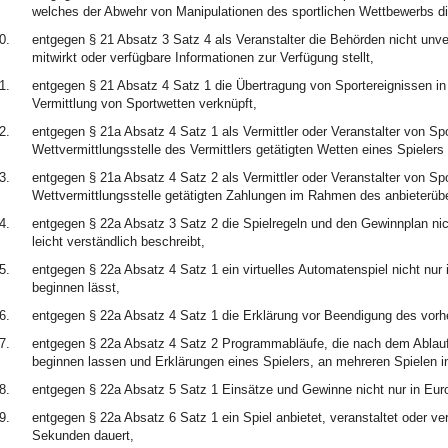
welches der Abwehr von Manipulationen des sportlichen Wettbewerbs dient
0.
entgegen § 21 Absatz 3 Satz 4 als Veranstalter die Behörden nicht unverz
mitwirkt oder verfügbare Informationen zur Verfügung stellt,
1.
entgegen § 21 Absatz 4 Satz 1 die Übertragung von Sportereignissen in
Vermittlung von Sportwetten verknüpft,
2.
entgegen § 21a Absatz 4 Satz 1 als Vermittler oder Veranstalter von Spor
Wettvermittlungsstelle des Vermittlers getätigten Wetten eines Spieler
3.
entgegen § 21a Absatz 4 Satz 2 als Vermittler oder Veranstalter von Spor
Wettvermittlungsstelle getätigten Zahlungen im Rahmen des anbieterübe
4.
entgegen § 22a Absatz 3 Satz 2 die Spielregeln und den Gewinnplan nicht 
leicht verständlich beschreibt,
5.
entgegen § 22a Absatz 4 Satz 1 ein virtuelles Automatenspiel nicht nur 
beginnen lässt,
6.
entgegen § 22a Absatz 4 Satz 1 die Erklärung vor Beendigung des vorher
7.
entgegen § 22a Absatz 4 Satz 2 Programmabläufe, die nach dem Ablauf d
beginnen lassen und Erklärungen eines Spielers, an mehreren Spielen i
8.
entgegen § 22a Absatz 5 Satz 1 Einsätze und Gewinne nicht nur in Euro
9.
entgegen § 22a Absatz 6 Satz 1 ein Spiel anbietet, veranstaltet oder ver
Sekunden dauert,