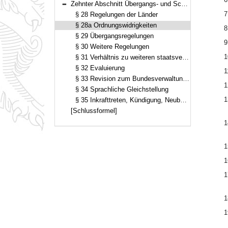
Zehnter Abschnitt Übergangs- und Schlussbestimmungen; Inkrafttreten und Kündigung (§§ 28–35)
Bereich reduzieren
7
§ 28 Regelungen der Länder
§ 28a Ordnungswidrigkeiten
8
§ 29 Übergangsregelungen
9
§ 30 Weitere Regelungen
1
§ 31 Verhältnis zu weiteren staatsvertraglichen Regelungen für die Klassenlotterien
§ 32 Evaluierung
1
§ 33 Revision zum Bundesverwaltungsgericht
1
§ 34 Sprachliche Gleichstellung
1
§ 35 Inkrafttreten, Kündigung, Neubekanntmachung
[Schlussformel]
1
1
1
1
1
1