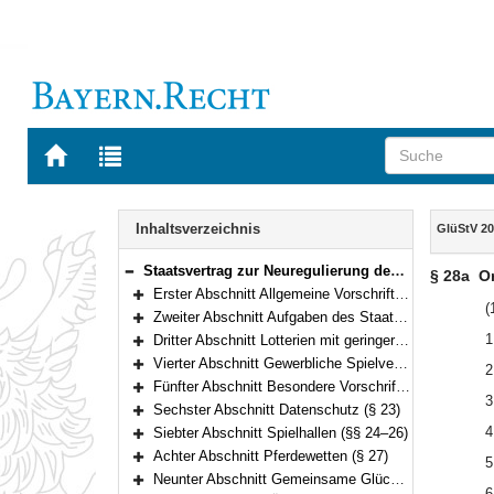
Zur
Zur
Startseite
Trefferliste
von
der
Navigation
BAYERN.RECHT
letzten
Inhalt
Inhaltsverzeichnis
GlüStV 20
Suche
Staatsvertrag zur Neuregulierung des Glücksspielwesens in Deutschland (Glücksspielstaatsvertrag 2021 – GlüStV 2021) Vom 29. Oktober 2020 (§§ 1–35)
§ 28a
O
Bereich reduzieren
Erster Abschnitt Allgemeine Vorschriften (§§ 1–8d)
Bereich erweitern
(
Zweiter Abschnitt Aufgaben des Staates (§§ 9–11)
Bereich erweitern
1
Dritter Abschnitt Lotterien mit geringerem Gefährdungspotential (§§ 12–18)
Bereich erweitern
Vierter Abschnitt Gewerbliche Spielvermittlung (§ 19)
2
Bereich erweitern
Fünfter Abschnitt Besondere Vorschriften (§§ 20–22c)
Bereich erweitern
3
Sechster Abschnitt Datenschutz (§ 23)
Bereich erweitern
4
Siebter Abschnitt Spielhallen (§§ 24–26)
Bereich erweitern
Achter Abschnitt Pferdewetten (§ 27)
5
Bereich erweitern
Neunter Abschnitt Gemeinsame Glücksspielbehörde der Länder (§§ 27a–27p)
Bereich erweitern
6