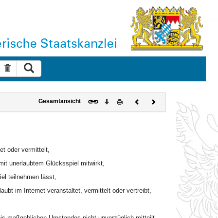
Suche ausführen
Suche zurücksetzen
Download
Drucken
Vorheriges
Nächstes
Gesamtansicht
Dokument
Dokument
t oder vermittelt,
t unerlaubtem Glücksspiel mitwirkt,
el teilnehmen lässt,
bt im Internet veranstaltet, vermittelt oder vertreibt,
nis maßgeblichen Umstandes nicht unverzüglich mitteilt,