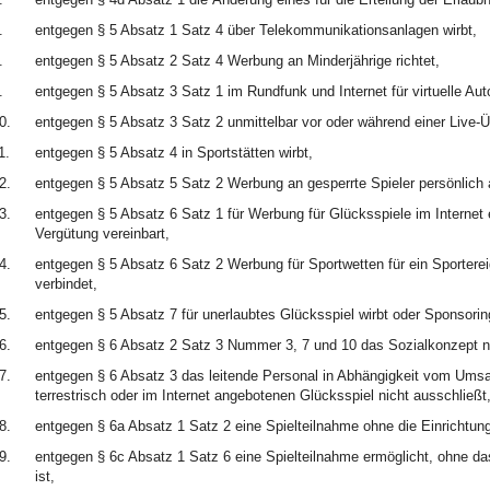
.
entgegen § 5 Absatz 1 Satz 4 über Telekommunikationsanlagen wirbt,
.
entgegen § 5 Absatz 2 Satz 4 Werbung an Minderjährige richtet,
.
entgegen § 5 Absatz 3 Satz 1 im Rundfunk und Internet für virtuelle Au
0.
entgegen § 5 Absatz 3 Satz 2 unmittelbar vor oder während einer Live-Üb
1.
entgegen § 5 Absatz 4 in Sportstätten wirbt,
2.
entgegen § 5 Absatz 5 Satz 2 Werbung an gesperrte Spieler persönlich a
3.
entgegen § 5 Absatz 6 Satz 1 für Werbung für Glücksspiele im Internet
Vergütung vereinbart,
4.
entgegen § 5 Absatz 6 Satz 2 Werbung für Sportwetten für ein Sportere
verbindet,
5.
entgegen § 5 Absatz 7 für unerlaubtes Glücksspiel wirbt oder Sponsoring
6.
entgegen § 6 Absatz 2 Satz 3 Nummer 3, 7 und 10 das Sozialkonzept n
7.
entgegen § 6 Absatz 3 das leitende Personal in Abhängigkeit vom Umsa
terrestrisch oder im Internet angebotenen Glücksspiel nicht ausschließt
8.
entgegen § 6a Absatz 1 Satz 2 eine Spielteilnahme ohne die Einrichtun
9.
entgegen § 6c Absatz 1 Satz 6 eine Spielteilnahme ermöglicht, ohne das
ist,