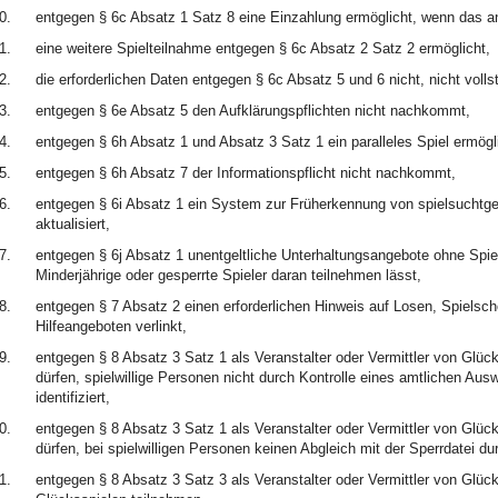
0.
entgegen § 6c Absatz 1 Satz 8 eine Einzahlung ermöglicht, wenn das anb
1.
eine weitere Spielteilnahme entgegen § 6c Absatz 2 Satz 2 ermöglicht,
2.
die erforderlichen Daten entgegen § 6c Absatz 5 und 6 nicht, nicht vollstä
3.
entgegen § 6e Absatz 5 den Aufklärungspflichten nicht nachkommt,
4.
entgegen § 6h Absatz 1 und Absatz 3 Satz 1 ein paralleles Spiel ermögl
5.
entgegen § 6h Absatz 7 der Informationspflicht nicht nachkommt,
6.
entgegen § 6i Absatz 1 ein System zur Früherkennung von spielsuchtgefä
aktualisiert,
7.
entgegen § 6j Absatz 1 unentgeltliche Unterhaltungsangebote ohne Spie
Minderjährige oder gesperrte Spieler daran teilnehmen lässt,
8.
entgegen § 7 Absatz 2 einen erforderlichen Hinweis auf Losen, Spielsche
Hilfeangeboten verlinkt,
9.
entgegen § 8 Absatz 3 Satz 1 als Veranstalter oder Vermittler von Glück
dürfen, spielwillige Personen nicht durch Kontrolle eines amtlichen Ausw
identifiziert,
0.
entgegen § 8 Absatz 3 Satz 1 als Veranstalter oder Vermittler von Glück
dürfen, bei spielwilligen Personen keinen Abgleich mit der Sperrdatei dur
1.
entgegen § 8 Absatz 3 Satz 3 als Veranstalter oder Vermittler von Glücks