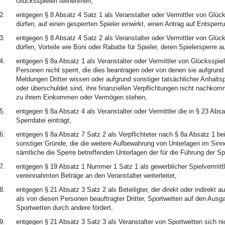
Glücksspielen teilnehmen,
2.
entgegen § 8 Absatz 4 Satz 1 als Veranstalter oder Vermittler von Glück
dürfen, auf einen gesperrten Spieler einwirkt, einen Antrag auf Entsperru
3.
entgegen § 8 Absatz 4 Satz 2 als Veranstalter oder Vermittler von Glück
dürfen, Vorteile wie Boni oder Rabatte für Spieler, deren Spielersperre 
4.
entgegen § 8a Absatz 1 als Veranstalter oder Vermittler von Glücksspiel
Personen nicht sperrt, die dies beantragen oder von denen sie aufgrun
Meldungen Dritter wissen oder aufgrund sonstiger tatsächlicher Anhal
oder überschuldet sind, ihre finanziellen Verpflichtungen nicht nachkomm
zu ihrem Einkommen oder Vermögen stehen,
5.
entgegen § 8a Absatz 4 als Veranstalter oder Vermittler die in § 23 Ab
Sperrdatei einträgt,
6.
entgegen § 8a Absatz 7 Satz 2 als Verpflichteter nach § 8a Absatz 1 b
sonstiger Gründe, die die weitere Aufbewahrung von Unterlagen im Sin
sämtliche die Sperre betreffenden Unterlagen der für die Führung der Sp
7.
entgegen § 19 Absatz 1 Nummer 1 Satz 1 als gewerblicher Spielvermittle
vereinnahmten Beträge an den Veranstalter weiterleitet,
8.
entgegen § 21 Absatz 3 Satz 2 als Beteiligter, der direkt oder indirekt 
als von diesen Personen beauftragter Dritter, Sportwetten auf den Ausg
Sportwetten durch andere fördert,
9.
entgegen § 21 Absatz 3 Satz 3 als Veranstalter von Sportwetten sich n