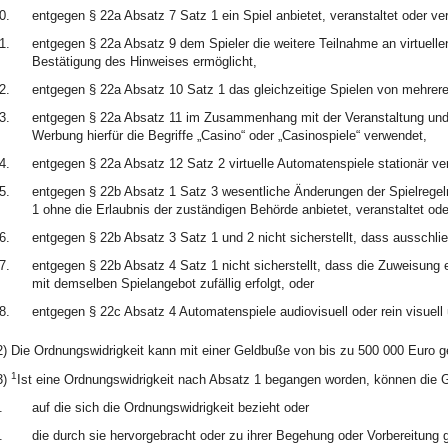
0.
entgegen § 22a Absatz 7 Satz 1 ein Spiel anbietet, veranstaltet oder ver
1.
entgegen § 22a Absatz 9 dem Spieler die weitere Teilnahme an virtuelle
Bestätigung des Hinweises ermöglicht,
2.
entgegen § 22a Absatz 10 Satz 1 das gleichzeitige Spielen von mehrere
3.
entgegen § 22a Absatz 11 im Zusammenhang mit der Veranstaltung und 
Werbung hierfür die Begriffe „Casino“ oder „Casinospiele“ verwendet,
4.
entgegen § 22a Absatz 12 Satz 2 virtuelle Automatenspiele stationär vert
5.
entgegen § 22b Absatz 1 Satz 3 wesentliche Änderungen der Spielregeln
1 ohne die Erlaubnis der zuständigen Behörde anbietet, veranstaltet oder
6.
entgegen § 22b Absatz 3 Satz 1 und 2 nicht sicherstellt, dass ausschli
7.
entgegen § 22b Absatz 4 Satz 1 nicht sicherstellt, dass die Zuweisung 
mit demselben Spielangebot zufällig erfolgt, oder
8.
entgegen § 22c Absatz 4 Automatenspiele audiovisuell oder rein visuell 
2) Die Ordnungswidrigkeit kann mit einer Geldbuße von bis zu 500 000 Euro 
1
3)
Ist eine Ordnungswidrigkeit nach Absatz 1 begangen worden, können die 
.
auf die sich die Ordnungswidrigkeit bezieht oder
.
die durch sie hervorgebracht oder zu ihrer Begehung oder Vorbereitung