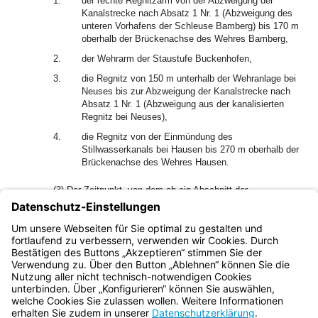
1.
der rechte Regnitzarm von der Abzweigung der
Kanalstrecke nach Absatz 1 Nr. 1 (Abzweigung des
unteren Vorhafens der Schleuse Bamberg) bis 170 m
oberhalb der Brückenachse des Wehres Bamberg,
2.
der Wehrarm der Staustufe Buckenhofen,
3.
die Regnitz von 150 m unterhalb der Wehranlage bei
Neuses bis zur Abzweigung der Kanalstrecke nach
Absatz 1 Nr. 1 (Abzweigung aus der kanalisierten
Regnitz bei Neuses),
4.
die Regnitz von der Einmündung des
Stillwasserkanals bei Hausen bis 270 m oberhalb der
Brückenachse des Wehres Hausen.
(3) Der Zeitpunkt, von dem ab ein Abschnitt der
Großschiffahrtsstraße dem allgemeinen Verkehr dient, wird
nach Einvernehmen mit dem Bayerischen
Staatsministerium des Innern im Bundesgesetzblatt und
Bayerischen Staatsanzeiger bekanntgegeben.
Bayern.de
BayernPortal