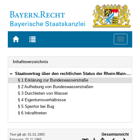
Zur
Zur
Toggle
Startseite
Trefferliste
navigati
von
der
BAYERN.RECHT
letzten
Navigation
Inhaltsverzeichnis
Suche
Staatsvertrag über den rechtlichen Status der Rhein-Main-Donau-Großschiffahrtstraße zwischen dem Main und Nürnberg Vom 25. November 1965/25. Juli 1966 (§§ 1–6)
Bereich reduzieren
§ 1 Erklärung zur Bundeswasserstraße
§ 2 Aufhebung von Bundeswasserstraßen
§ 3 Durchleiten von Wasser
§ 4 Eigentumsverhältnisse
§ 5 Sperrtor bei Bug
§ 6 Inkrafttreten
Inhalt
Gesamtansicht
Text gilt ab: 01.01.1983
Download
Drucken
Vorheriges
Nächste
Fassung: 25.11.1965