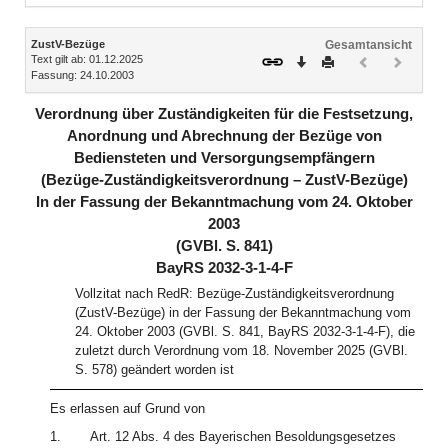
Inhalt
ZustV-Bezüge
Gesamtansicht
Text gilt ab: 01.12.2025
Download
Drucken
Vorheriges
Nächste
Fassung: 24.10.2003
Dokument
Dokume
(inaktiv)
(inaktiv)
Verordnung über Zuständigkeiten für die Festsetzung,
Anordnung und Abrechnung der Bezüge von
Bediensteten und Versorgungsempfängern
(Bezüge-Zuständigkeitsverordnung – ZustV-Bezüge)
In der Fassung der Bekanntmachung vom 24. Oktober
2003
(GVBl. S. 841)
BayRS 2032-3-1-4-F
Vollzitat nach RedR: Bezüge-Zuständigkeitsverordnung
(ZustV-Bezüge) in der Fassung der Bekanntmachung vom
24. Oktober 2003 (GVBl. S. 841, BayRS 2032-3-1-4-F), die
zuletzt durch Verordnung vom 18. November 2025 (GVBl.
S. 578) geändert worden ist
Es erlassen auf Grund von
1.
Art. 12 Abs. 4 des Bayerischen Besoldungsgesetzes