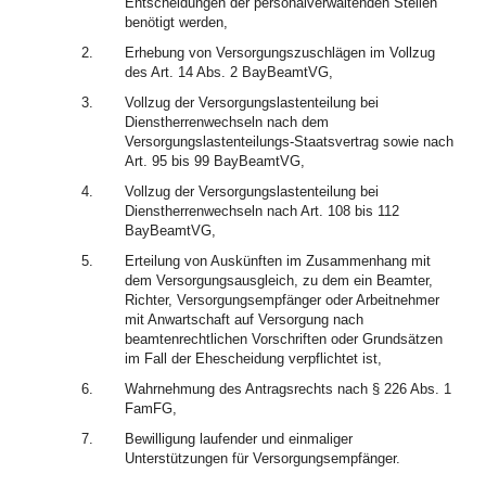
Entscheidungen der personalverwaltenden Stellen
benötigt werden,
2.
Erhebung von Versorgungszuschlägen im Vollzug
des Art. 14 Abs. 2 BayBeamtVG,
3.
Vollzug der Versorgungslastenteilung bei
Dienstherrenwechseln nach dem
Versorgungslastenteilungs-Staatsvertrag sowie nach
Art. 95 bis 99 BayBeamtVG,
4.
Vollzug der Versorgungslastenteilung bei
Dienstherrenwechseln nach Art. 108 bis 112
BayBeamtVG,
5.
Erteilung von Auskünften im Zusammenhang mit
dem Versorgungsausgleich, zu dem ein Beamter,
Richter, Versorgungsempfänger oder Arbeitnehmer
mit Anwartschaft auf Versorgung nach
beamtenrechtlichen Vorschriften oder Grundsätzen
im Fall der Ehescheidung verpflichtet ist,
6.
Wahrnehmung des Antragsrechts nach § 226 Abs. 1
FamFG,
7.
Bewilligung laufender und einmaliger
Unterstützungen für Versorgungsempfänger.