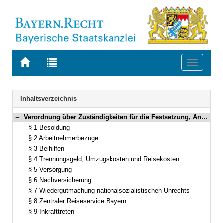
Zur
Zur
Toggle
Startseite
Trefferliste
navigati
von
der
BAYERN.RECHT
letzten
Navigation
Inhaltsverzeichnis
Suche
Verordnung über Zuständigkeiten für die Festsetzung, Anordnung und Abrechnung der Bezüge von Bediensteten und Versorgungsempfängern (Bezüge-Zuständigkeitsverordnung – ZustV-Bezüge) In der Fassung der Bekanntmachung vom 24. Oktober 2003 (GVBl. S. 841) BayRS 2032-3-1-4-F (§§ 1–9)
Bereich reduzieren
§ 1 Besoldung
§ 2 Arbeitnehmerbezüge
§ 3 Beihilfen
§ 4 Trennungsgeld, Umzugskosten und Reisekosten
§ 5 Versorgung
§ 6 Nachversicherung
§ 7 Wiedergutmachung nationalsozialistischen Unrechts
§ 8 Zentraler Reiseservice Bayern
§ 9 Inkrafttreten