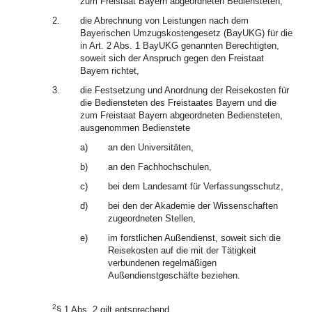
zum Freistaat Bayern abgeordneten Bediensteten,
2.
die Abrechnung von Leistungen nach dem
Bayerischen Umzugskostengesetz (BayUKG) für die
in Art. 2 Abs. 1 BayUKG genannten Berechtigten,
soweit sich der Anspruch gegen den Freistaat
Bayern richtet,
3.
die Festsetzung und Anordnung der Reisekosten für
die Bediensteten des Freistaates Bayern und die
zum Freistaat Bayern abgeordneten Bediensteten,
ausgenommen Bedienstete
a)
an den Universitäten,
b)
an den Fachhochschulen,
c)
bei dem Landesamt für Verfassungsschutz,
d)
bei den der Akademie der Wissenschaften
zugeordneten Stellen,
e)
im forstlichen Außendienst, soweit sich die
Reisekosten auf die mit der Tätigkeit
verbundenen regelmäßigen
Außendienstgeschäfte beziehen.
2
§ 1 Abs. 2 gilt entsprechend.