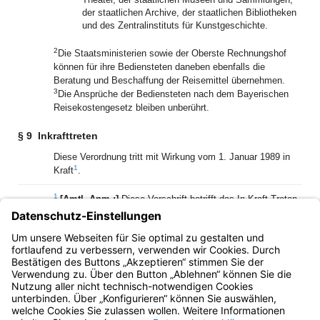
der staatlichen Archive, der staatlichen Bibliotheken
und des Zentralinstituts für Kunstgeschichte.
2
Die Staatsministerien sowie der Oberste Rechnungshof
können für ihre Bediensteten daneben ebenfalls die
Beratung und Beschaffung der Reisemittel übernehmen.
3
Die Ansprüche der Bediensteten nach dem Bayerischen
Reisekostengesetz bleiben unberührt.
§ 9
Inkrafttreten
Diese Verordnung tritt mit Wirkung vom 1. Januar 1989 in
1
Kraft
.
1
[Amtl. Anm.:]
Diese Vorschrift betrifft das In-Kraft-Treten
der Verordnung in der ursprünglichen Fassung vom 10.
Januar 1989 (GVBl S. 5). Der Zeitpunkt des In-Kraft-Tretens
der späteren Änderungen ergibt sich aus den jeweiligen
Änderungsverordnungen.
Bayern.de
BayernPortal