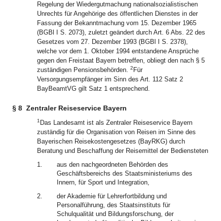
Regelung der Wiedergutmachung nationalsozialistischen
Unrechts für Angehörige des öffentlichen Dienstes in der
Fassung der Bekanntmachung vom 15. Dezember 1965
(BGBl I S. 2073), zuletzt geändert durch Art. 6 Abs. 22 des
Gesetzes vom 27. Dezember 1993 (BGBl I S. 2378),
welche vor dem 1. Oktober 1994 entstandene Ansprüche
gegen den Freistaat Bayern betreffen, obliegt den nach § 5
2
zuständigen Pensionsbehörden.
Für
Versorgungsempfänger im Sinn des Art. 112 Satz 2
BayBeamtVG gilt Satz 1 entsprechend.
§ 8
Zentraler Reiseservice Bayern
1
Das Landesamt ist als Zentraler Reiseservice Bayern
zuständig für die Organisation von Reisen im Sinne des
Bayerischen Reisekostengesetzes (BayRKG) durch
Beratung und Beschaffung der Reisemittel der Bediensteten
1.
aus den nachgeordneten Behörden des
Geschäftsbereichs des Staatsministeriums des
Innern, für Sport und Integration,
2.
der Akademie für Lehrerfortbildung und
Personalführung, des Staatsinstituts für
Schulqualität und Bildungsforschung, der