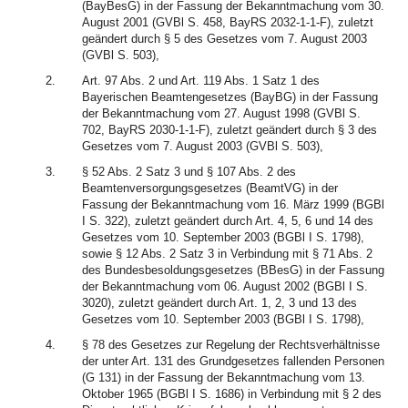
(BayBesG) in der Fassung der Bekanntmachung vom 30.
August 2001 (GVBl S. 458, BayRS 2032-1-1-F), zuletzt
geändert durch § 5 des Gesetzes vom 7. August 2003
(GVBl S. 503),
2.
Art. 97 Abs. 2 und Art. 119 Abs. 1 Satz 1 des
Bayerischen Beamtengesetzes (BayBG) in der Fassung
der Bekanntmachung vom 27. August 1998 (GVBl S.
702, BayRS 2030-1-1-F), zuletzt geändert durch § 3 des
Gesetzes vom 7. August 2003 (GVBl S. 503),
3.
§ 52 Abs. 2 Satz 3 und § 107 Abs. 2 des
Beamtenversorgungsgesetzes (BeamtVG) in der
Fassung der Bekanntmachung vom 16. März 1999 (BGBl
I S. 322), zuletzt geändert durch Art. 4, 5, 6 und 14 des
Gesetzes vom 10. September 2003 (BGBl I S. 1798),
sowie § 12 Abs. 2 Satz 3 in Verbindung mit § 71 Abs. 2
des Bundesbesoldungsgesetzes (BBesG) in der Fassung
der Bekanntmachung vom 06. August 2002 (BGBl I S.
3020), zuletzt geändert durch Art. 1, 2, 3 und 13 des
Gesetzes vom 10. September 2003 (BGBl I S. 1798),
4.
§ 78 des Gesetzes zur Regelung der Rechtsverhältnisse
der unter Art. 131 des Grundgesetzes fallenden Personen
(G 131) in der Fassung der Bekanntmachung vom 13.
Oktober 1965 (BGBl I S. 1686) in Verbindung mit § 2 des