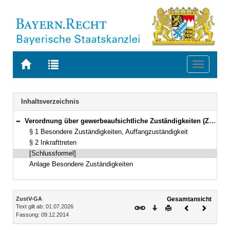
Zur
Zur
Toggle
Startseite
Trefferliste
navigati
von
der
BAYERN.RECHT
letzten
Navigation
Inhaltsverzeichnis
Suche
Verordnung über gewerbeaufsichtliche Zuständigkeiten (ZustV-GA) Vom 9. Dezember 2014 (GVBl S. 555) BayRS 805-2-A/U (§§ 1–2)
Bereich reduzieren
§ 1 Besondere Zuständigkeiten, Auffangzuständigkeit
§ 2 Inkrafttreten
[Schlussformel]
Anlage Besondere Zuständigkeiten
Inhalt
ZustV-GA
Gesamtansicht
Text gilt ab: 01.07.2026
Download
Drucken
Vorheriges
Nächste
Fassung: 09.12.2014
Dokument
Dokume