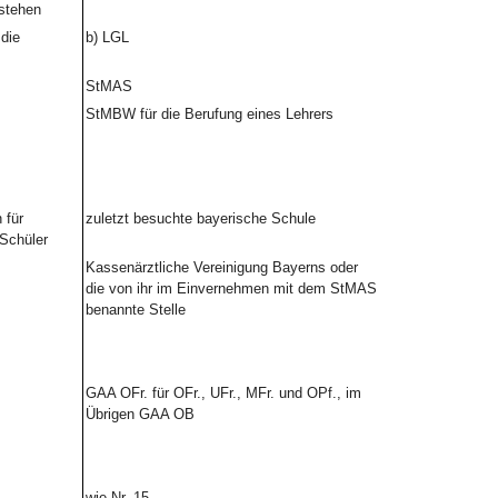
stehen
die
b)
LGL
StMAS
StMBW für die Berufung eines Lehrers
 für
zuletzt besuchte bayerische Schule
Schüler
Kassenärztliche Vereinigung Bayerns oder
die von ihr im Einvernehmen mit dem StMAS
benannte Stelle
GAA OFr. für OFr., UFr., MFr. und OPf., im
Übrigen GAA OB
wie Nr. 15