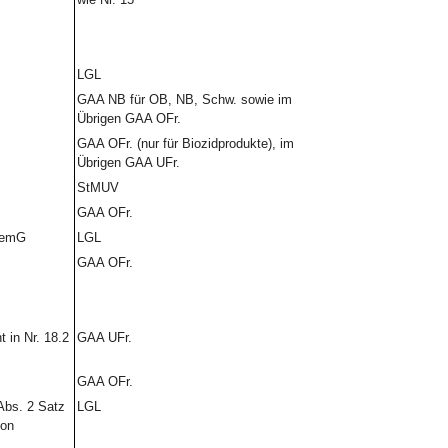
LGL
GAA NB für OB, NB, Schw. sowie im
Übrigen GAA OFr.
GAA OFr. (nur für Biozidprodukte), im
Übrigen GAA UFr.
StMUV
GAA OFr.
ChemG
LGL
GAA OFr.
 in Nr. 18.2
GAA UFr.
GAA OFr.
Abs. 2 Satz
LGL
von