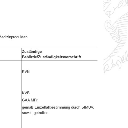
 Medizinprodukten
Zuständige
Behörde/Zuständigkeitsvorschrift
KVB
KVB
GAA MFr
gemäß Einzelfallbestimmung durch StMUV,
soweit getroffen