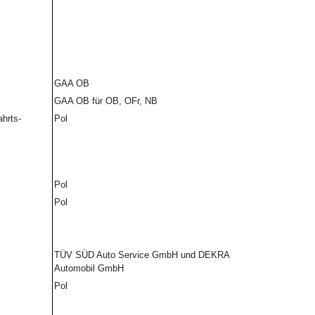
GAA OB
GAA OB für OB, OFr, NB
hrts-
Pol
Pol
Pol
TÜV SÜD Auto Service GmbH und DEKRA
Automobil GmbH
Pol