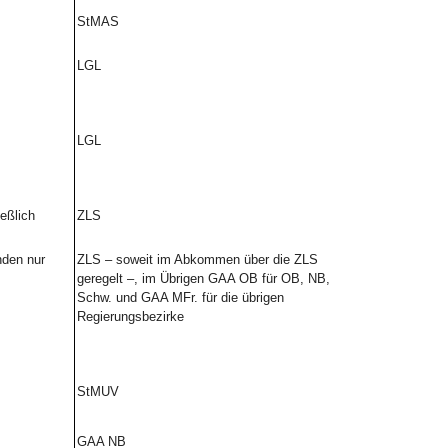
StMAS
LGL
LGL
eßlich
ZLS
nden nur
ZLS – soweit im Abkommen über die ZLS
geregelt –, im Übrigen GAA OB für OB, NB,
Schw. und GAA MFr. für die übrigen
Regierungsbezirke
StMUV
GAA NB