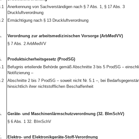
.1
Anerkennung von Sachverständigen nach § 7 Abs. 1, § 17 Abs. 3
Druckluftverordnung
.2
Ermächtigung nach § 13 Druckluftverordnung
.
Verordnung zur arbeitsmedizinischen Vorsorge (ArbMedVV)
§ 7 Abs. 2 ArbMedVV
.
Produktsicherheitsgesetz (ProdSG)
.1
Befugnis erteilende Behörde gemäß Abschnitte 3 bis 5 ProdSG – einschli
Notifizierung –
.2
Abschnitte 2 bis 7 ProdSG – soweit nicht Nr. 5.1 –, bei Bedarfsgegenstä
hinsichtlich ihrer nichtstofflichen Beschaffenheit
.
Geräte- und Maschinenlärmschutzverordnung (32. BImSchV)
§ 6 Abs. 1 32. BImSchV
.
Elektro- und Elektronikgeräte-Stoff-Verordnung