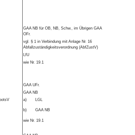
GAA NB für OB, NB, Schw., im Übrigen GAA
OFr.
vgl. § 1 in Verbindung mit Anlage Nr. 16
Abfallzuständigkeitsverordnung (AbfZustV)
LfU
wie Nr. 19.1
GAA UFr.
GAA NB
botsV
a)
LGL
b)
GAA NB
wie Nr. 19.1