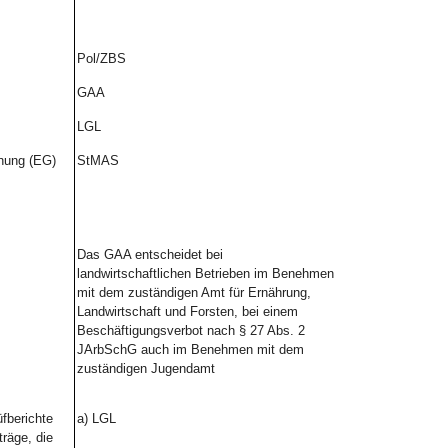
Pol/ZBS
GAA
LGL
dnung (EG)
StMAS
Das GAA entscheidet bei
landwirtschaftlichen Betrieben im Benehmen
mit dem zuständigen Amt für Ernährung,
Landwirtschaft und Forsten, bei einem
Beschäftigungsverbot nach § 27 Abs. 2
JArbSchG auch im Benehmen mit dem
zuständigen Jugendamt
üfberichte
a)
LGL
räge, die