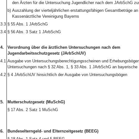
den Ärzten für die Untersuchung Jugendlicher nach dem JArbSchG zu
b)
Auszahlung der vierteljährlichen erstattungsfähigen Gesamtbeträge an 
Kassenärztliche Vereinigung Bayerns
3.3
§ 55 Abs. 1 JArbSchG
3.4
§ 56 Abs. 3 Satz 1 JArbSchG
4.
Verordnung über die ärztlichen Untersuchungen nach dem
Jugendarbeitsschutzgesetz (JArbSchUV)
4.1
Ausgabe von Untersuchungsberechtigungsscheinen und Erhebungsbögen
Untersuchungen nach § 32 Abs. 1, § 33 Abs. 1 JArbSchG an bayerische 
4.2
§ 4 JArbSchUV hinsichtlich der Ausgabe von Untersuchungsbögen
5.
Mutterschutzgesetz (MuSchG)
§ 17 Abs. 2 Satz 1 MuSchG
6.
Bundeselterngeld- und Elternzeitgesetz (BEEG)
§ 18 Abs. 1 Satz 4 und 5 BEEG