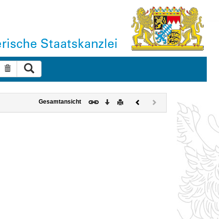
Suche ausführen
Suche zurücksetzen
Download
Drucken
Vorheriges
Nächstes
Gesamtansicht
Dokument
Dokument
(inaktiv)