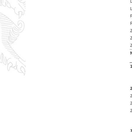
P
N
1
2
2
2
2
3