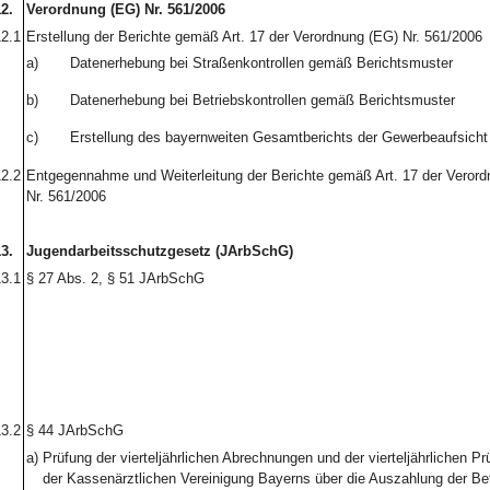
2.
Verordnung (EG) Nr. 561/2006
2.1
Erstellung der Berichte gemäß Art. 17 der Verordnung (EG) Nr. 561/2006
a)
Datenerhebung bei Straßenkontrollen gemäß Berichtsmuster
b)
Datenerhebung bei Betriebskontrollen gemäß Berichtsmuster
c)
Erstellung des bayernweiten Gesamtberichts der Gewerbeaufsicht
2.2
Entgegennahme und Weiterleitung der Berichte gemäß Art. 17 der Veror
Nr. 561/2006
3.
Jugendarbeitsschutzgesetz (JArbSchG)
3.1
§ 27 Abs. 2, § 51 JArbSchG
3.2
§ 44 JArbSchG
a)
Prüfung der vierteljährlichen Abrechnungen und der vierteljährlichen Pr
der Kassenärztlichen Vereinigung Bayerns über die Auszahlung der Bet