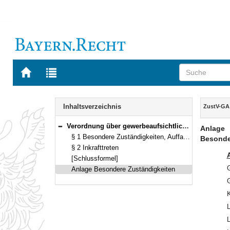
Zur
Zur
Startseite
Trefferliste
von
der
Navigation
BAYERN.RECHT
letzten
Inhalt
Inhaltsverzeichnis
ZustV-GA
Suche
Verordnung über gewerbeaufsichtliche Zuständigkeiten (ZustV-GA) Vom 9. Dezember 2014 (GVBl S. 555) BayRS 805-2-A/U (§§ 1–2)
Anlage
Bereich reduzieren
§ 1 Besondere Zuständigkeiten, Auffangzuständigkeit
Besonde
§ 2 Inkrafttreten
[Schlussformel]
Anlage Besondere Zuständigkeiten