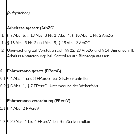
.
(aufgehoben)
.
Arbeitszeitgesetz (ArbZG)
.1
§ 7 Abs. 5, § 13 Abs. 3 Nr. 1, Abs. 4, § 15 Abs. 1 Nr. 2 ArbZG
.1a
§ 13 Abs. 3 Nr. 2 und Abs. 5, § 15 Abs. 2 ArbZG
.2
Überwachung auf Verstöße nach §§ 22, 23 ArbZG und § 14 Binnenschifffa
Arbeitszeitverordnung: bei Kontrollen auf Binnengewässern
0.
Fahrpersonalgesetz (FPersG)
0.1
§ 4 Abs. 1 und 3 FPersG: bei Straßenkontrollen
0.2
§ 5 Abs. 1, § 7 FPersG: Untersagung der Weiterfahrt
1.
Fahrpersonalverordnung (FPersV)
1.1
§ 4 Abs. 2 FPersV
1.2
§ 20 Abs. 1 bis 4 FPersV: bei Straßenkontrollen