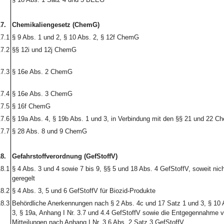
7.
Chemikaliengesetz (ChemG)
7.1
§ 9 Abs. 1 und 2, § 10 Abs. 2, § 12f ChemG
7.2
§§ 12i und 12j ChemG
7.3
§ 16e Abs. 2 ChemG
7.4
§ 16e Abs. 3 ChemG
7.5
§ 16f ChemG
7.6
§ 19a Abs. 4, § 19b Abs. 1 und 3, in Verbindung mit den §§ 21 und 22 
7.7
§ 28 Abs. 8 und 9 ChemG
8.
Gefahrstoffverordnung (GefStoffV)
8.1
§ 4 Abs. 3 und 4 sowie 7 bis 9, §§ 5 und 18 Abs. 4 GefStoffV, soweit nicht
geregelt
8.2
§ 4 Abs. 3, 5 und 6 GefStoffV für Biozid-Produkte
8.3
Behördliche Anerkennungen nach § 2 Abs. 4c und 17 Satz 1 und 3, § 10 
3, § 19a, Anhang I Nr. 3.7 und 4.4 GefStoffV sowie die Entgegennahme 
Mitteilungen nach Anhang I Nr. 3.6 Abs. 2 Satz 3 GefStoffV