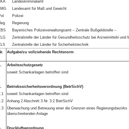
LKA
Landeskriminalamt
LMG
Landesamt für Maß und Gewicht
ol
Polizei
Reg
Regierung
ZBS
Bayerisches Polizeiverwaltungsamt – Zentrale Bußgeldstelle –
ZLG
Zentralstelle der Länder für Gesundheitsschutz bei Arzneimitteln und
ZLS
Zentralstelle der Länder für Sicherheitstechnik
r.
Aufgabe/zu vollziehende Rechtsnorm
.
Arbeitsschutzgesetz
soweit Schankanlagen betroffen sind
.
Betriebssicherheitsverordnung (BetrSichV)
.1
soweit Schankanlagen betroffen sind
.2
Anhang 2 Abschnitt 3 Nr. 3.2 BetrSichV
.3
Überwachung und Betreuung einer die Grenzen eines Regierungsbezirks
überschreitenden Anlage
.
Druckluftverordnung