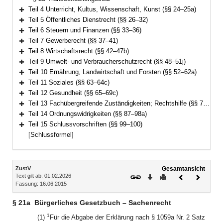
Teil 4 Unterricht, Kultus, Wissenschaft, Kunst (§§ 24–25a)
Bereich erweitern
Teil 5 Öffentliches Dienstrecht (§§ 26–32)
Bereich erweitern
Teil 6 Steuern und Finanzen (§§ 33–36)
Bereich erweitern
Teil 7 Gewerberecht (§§ 37–41)
Bereich erweitern
Teil 8 Wirtschaftsrecht (§§ 42–47b)
Bereich erweitern
Teil 9 Umwelt- und Verbraucherschutzrecht (§§ 48–51j)
Bereich erweitern
Teil 10 Ernährung, Landwirtschaft und Forsten (§§ 52–62a)
Bereich erweitern
Teil 11 Soziales (§§ 63–64c)
Bereich erweitern
Teil 12 Gesundheit (§§ 65–69c)
Bereich erweitern
Teil 13 Fachübergreifende Zuständigkeiten; Rechtshilfe (§§ 70–86)
Bereich erweitern
Teil 14 Ordnungswidrigkeiten (§§ 87–98a)
Bereich erweitern
Teil 15 Schlussvorschriften (§§ 99–100)
Bereich erweitern
[Schlussformel]
Inhalt
ZustV
Gesamtansicht
Text gilt ab: 01.02.2026
Download
Drucken
Vorheriges
Nächste
Fassung: 16.06.2015
Dokument
Dokume
§ 21a
Bürgerliches Gesetzbuch – Sachenrecht
1
(1)
Für die Abgabe der Erklärung nach § 1059a Nr. 2 Satz