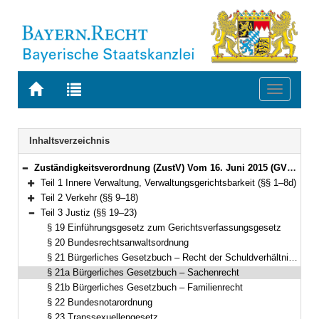
Zur
Zur
Toggle
Startseite
Trefferliste
navigati
von
der
BAYERN.RECHT
letzten
Navigation
Inhaltsverzeichnis
Suche
Zuständigkeitsverordnung (ZustV) Vom 16. Juni 2015 (GVBl. S. 184) BayRS 2015-1-1-V (§§ 1–100)
Bereich reduzieren
Teil 1 Innere Verwaltung, Verwaltungsgerichtsbarkeit (§§ 1–8d)
Bereich erweitern
Teil 2 Verkehr (§§ 9–18)
Bereich erweitern
Teil 3 Justiz (§§ 19–23)
Bereich reduzieren
§ 19 Einführungsgesetz zum Gerichtsverfassungsgesetz
§ 20 Bundesrechtsanwaltsordnung
§ 21 Bürgerliches Gesetzbuch – Recht der Schuldverhältnisse
§ 21a Bürgerliches Gesetzbuch – Sachenrecht
§ 21b Bürgerliches Gesetzbuch – Familienrecht
§ 22 Bundesnotarordnung
§ 23 Transsexuellengesetz