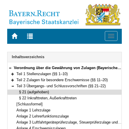
Zur
Zur
Toggle
Startseite
Trefferliste
navigati
von
der
BAYERN.RECHT
letzten
Navigation
Inhaltsverzeichnis
Suche
Verordnung über die Gewährung von Zulagen (Bayerische Zulagenverordnung – BayZulV) Vom 16. November 2010 (GVBl. S. 747) BayRS 2032-2-11-F (§§ 1–22)
Bereich reduzieren
Teil 1 Stellenzulagen (§§ 1–10)
Bereich erweitern
Teil 2 Zulagen für besondere Erschwernisse (§§ 11–20)
Bereich erweitern
Teil 3 Übergangs- und Schlussvorschriften (§§ 21–22)
Bereich reduzieren
§ 21 (aufgehoben)
§ 22 Inkrafttreten, Außerkrafttreten
[Schlussformel]
Anlage 1 Lehrzulage
Anlage 2 Lehrerfunktionszulage
Anlage 3 Luftfahrtgeräteprüferzulage, Steuerprüferzulage und Justizwachtmeisterzulage
Anlage 4 Erschwerniszulagen