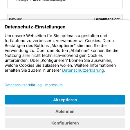
Inhalt
BayZulV
Gesamtansicht
Text gilt ab: 01.01.2026
Download
Drucken
Vorheriges
Nächste
Fassung: 16.11.2010
Dokument
Dokume
§ 21
(aufgehoben)
Bayern.de
BayernPortal
Datenschutz
Impressum
Barrierefreiheit
Hilfe
Kontakt
Kontrastwechsel
Schriftgröße