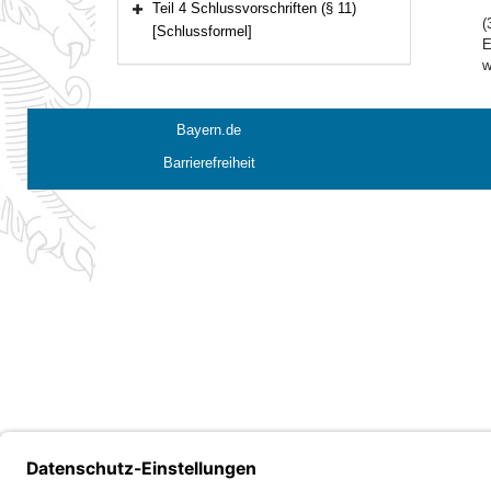
Teil 4 Schlussvorschriften (§ 11)
Bereich erweitern
(
[Schlussformel]
E
w
Bayern.de
Barrierefreiheit