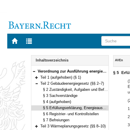
Zur
Zur
Startseite
Trefferliste
von
der
Navigation
BAYERN.RECHT
letzten
Inhalt
Inhaltsverzeichnis
AVEn
Suche
Verordnung zur Ausführung energiewirtschaftlicher Vorschriften (AVEn) Vom 22. Januar 2002 (GVBl. S. 18) BayRS 754-4-1-W (§§ 1–11)
§ 5
Erfü
Bereich reduzieren
Teil 1 (aufgehoben) (§ 1)
Bereich erweitern
(
Teil 2 Gebäudeenergiegesetz (§§ 2–7)
E
Bereich reduzieren
§ 2 Zuständigkeit, Aufgaben und Befugnisse
u
§ 3 Sachverständige
(
§ 4 (aufgehoben)
§ 5 Erfüllungserklärung, Energieausweis und Unternehmererklärung
1
§ 6 Registrier- und Kontrollstellen
2
§ 7 Befreiungen
3
Teil 3 Wärmeplanungsgesetz (§§ 8–10)
Bereich erweitern