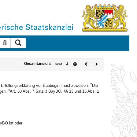
Suche ausführen
Suche zurücksetzen
Download
Drucken
Vorheriges
Nächstes
Gesamtansicht
Dokument
Dokument
2
s Erfüllungserklärung vor Baubeginn nachzuweisen.
Die
3
egen.
Art. 68 Abs. 7 Satz 3 BayBO, §§ 13 und 15 Abs. 1
ayBO ist oder