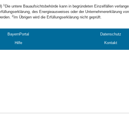
1
3)
Die untere Bauaufsichtsbehörde kann in begründeten Einzelfällen verlangen
rfüllungserklärung, des Energieausweises oder der Unternehmererklärung von
2
erden.
Im Übrigen wird die Erfüllungserklärung nicht geprüft.
BayernPortal
Datenschutz
Hilfe
Kontakt