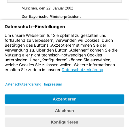
(inaktiv)
München, den 22. Januar 2002
Der Bayerische Ministerpräsident
Dr. Edmund Stoiber
Bayerisches Staatsministerium des Innern
Dr. Günther Beckstein, Staatsminister
Bayern.de
BayernPortal
Datenschutz
Impressum
Barrierefreiheit
Hilfe
Kontakt
Kontrastwechsel
Schriftgröße