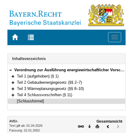
Zur
Zur
Toggle
Startseite
Trefferliste
navigati
von
der
BAYERN.RECHT
letzten
Navigation
Inhaltsverzeichnis
Suche
Verordnung zur Ausführung energiewirtschaftlicher Vorschriften (AVEn) Vom 22. Januar 2002 (GVBl. S. 18) BayRS 754-4-1-W (§§ 1–11)
Bereich reduzieren
Teil 1 (aufgehoben) (§ 1)
Bereich erweitern
Teil 2 Gebäudeenergiegesetz (§§ 2–7)
Bereich erweitern
Teil 3 Wärmeplanungsgesetz (§§ 8–10)
Bereich erweitern
Teil 4 Schlussvorschriften (§ 11)
Bereich erweitern
[Schlussformel]
Inhalt
AVEn
Gesamtansicht
Text gilt ab: 01.04.2026
Download
Drucken
Vorheriges
Nächste
Fassung: 22.01.2002
Dokument
Dokume