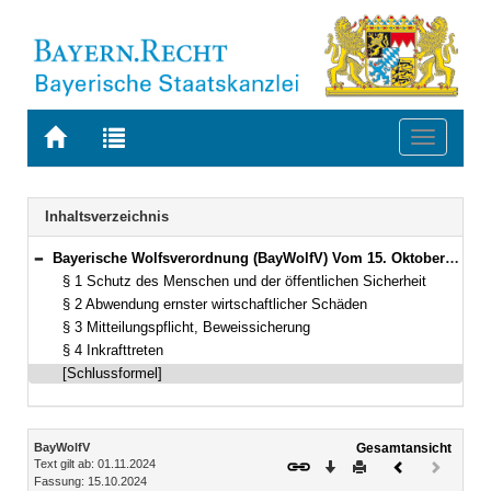
Zur
Zur
Toggle
Startseite
Trefferliste
navigati
von
der
BAYERN.RECHT
letzten
Navigation
Inhaltsverzeichnis
Suche
Bayerische Wolfsverordnung (BayWolfV) Vom 15. Oktober 2024 (GVBl. S. 496) BayRS 791-1-14-U (§§ 1–4)
Bereich reduzieren
§ 1 Schutz des Menschen und der öffentlichen Sicherheit
§ 2 Abwendung ernster wirtschaftlicher Schäden
§ 3 Mitteilungspflicht, Beweissicherung
§ 4 Inkrafttreten
[Schlussformel]
Inhalt
BayWolfV
Gesamtansicht
Text gilt ab: 01.11.2024
Download
Drucken
Vorheriges
Nächste
Fassung: 15.10.2024
Dokument
Dokume