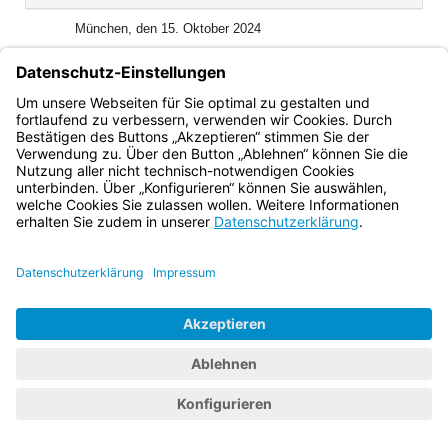
(inaktiv)
München, den 15. Oktober 2024
Der Bayerische Ministerpräsident
Dr. Markus Söder
Bayern.de
BayernPortal
Datenschutz
Impressum
Barrierefreiheit
Hilfe
Kontakt
Kontrastwechsel
Schriftgröße