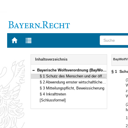
Zur
Zur
Startseite
Trefferliste
von
der
Navigation
BAYERN.RECHT
letzten
Inhalt
Inhaltsverzeichnis
BayWolfV
Suche
Bayerische Wolfsverordnung (BayWolfV) Vom 15. Oktober 2024 (GVBl. S. 496) BayRS 791-1-14-U (§§ 1–4)
§ 1
Schu
Bereich reduzieren
§ 1 Schutz des Menschen und der öffentlichen Sicherheit
(
§ 2 Abwendung ernster wirtschaftlicher Schäden
W
§ 3 Mitteilungspflicht, Beweissicherung
z
§ 4 Inkrafttreten
W
[Schlussformel]
(
M
1
2