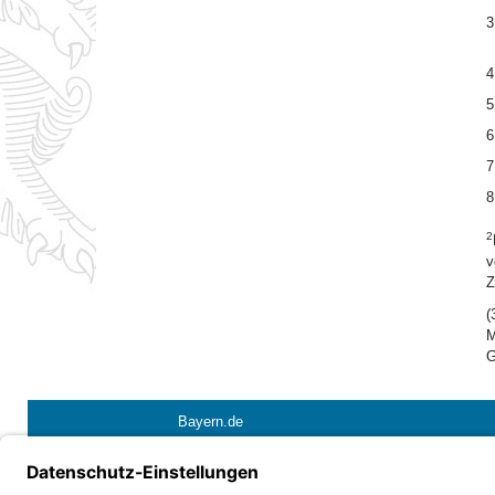
3
4
5
6
7
8
2
v
Z
(
M
G
Bayern.de
Barrierefreiheit