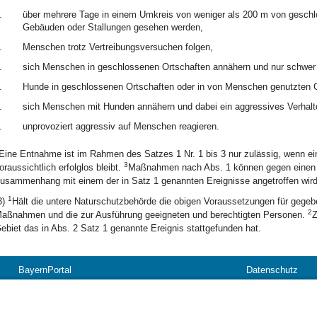
.
über mehrere Tage in einem Umkreis von weniger als 200 m von gesch
Gebäuden oder Stallungen gesehen werden,
.
Menschen trotz Vertreibungsversuchen folgen,
.
sich Menschen in geschlossenen Ortschaften annähern und nur schwer 
.
Hunde in geschlossenen Ortschaften oder in von Menschen genutzten G
.
sich Menschen mit Hunden annähern und dabei ein aggressives Verhalt
.
unprovoziert aggressiv auf Menschen reagieren.
Eine Entnahme ist im Rahmen des Satzes 1 Nr. 1 bis 3 nur zulässig, wenn ei
3
oraussichtlich erfolglos bleibt.
Maßnahmen nach Abs. 1 können gegen einen Wo
usammenhang mit einem der in Satz 1 genannten Ereignisse angetroffen wird
1
3)
Hält die untere Naturschutzbehörde die obigen Voraussetzungen für gegebe
2
aßnahmen und die zur Ausführung geeigneten und berechtigten Personen.
Z
ebiet das in Abs. 2 Satz 1 genannte Ereignis stattgefunden hat.
BayernPortal
Datenschutz
Hilfe
Kontakt