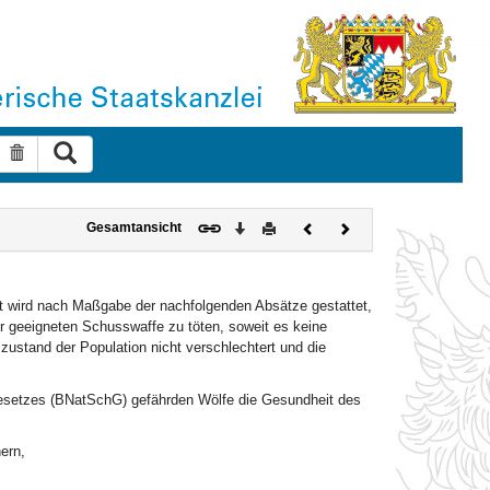
Suche ausführen
Suche zurücksetzen
Download
Drucken
Vorheriges
Nächstes
Gesamtansicht
Dokument
Dokument
t wird nach Maßgabe der nachfolgenden Absätze gestattet,
er geeigneten Schusswaffe zu töten, soweit es keine
szustand der Population nicht verschlechtert und die
esetzes (BNatSchG) gefährden Wölfe die Gesundheit des
ern,