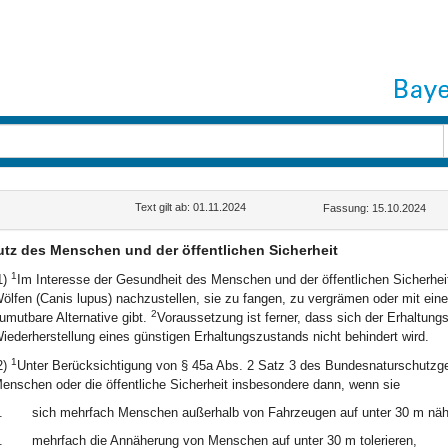
Text gilt ab: 01.11.2024
Fassung: 15.10.2024
tz des Menschen und der öffentlichen Sicherheit
1
1)
Im Interesse der Gesundheit des Menschen und der öffentlichen Sicherhei
ölfen (Canis lupus) nachzustellen, sie zu fangen, zu vergrämen oder mit ein
2
umutbare Alternative gibt.
Voraussetzung ist ferner, dass sich der Erhaltung
iederherstellung eines günstigen Erhaltungszustands nicht behindert wird.
1
2)
Unter Berücksichtigung von § 45a Abs. 2 Satz 3 des Bundesnaturschutzg
enschen oder die öffentliche Sicherheit insbesondere dann, wenn sie
.
sich mehrfach Menschen außerhalb von Fahrzeugen auf unter 30 m näh
.
mehrfach die Annäherung von Menschen auf unter 30 m tolerieren,