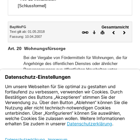
[Schlussformel]
Inhalt
BayWoFG
Gesamtansicht
Text gilt ab: 01.05.2018
Download
Drucken
Vorheriges
Nächste
Fassung: 10.04.2007
Dokument
Dokume
Art. 20
Wohnungsfürsorge
Bei der Vergabe von Fördermitteln für Wohnungen, die für
Angehörige des öffentlichen Dienstes oder ähnlicher
Personengruppen aus öffentlichen Haushalten unter
Vereinbarung eines Wohnungsbesetzungsrechts unmittelbar
oder mittelbar zur Verfügung gestellt werden
(Wohnungsfürsorgemittel), findet Art. 15 Abs. 1 und 2
entsprechend Anwendung.
Bayern.de
BayernPortal
Datenschutz
Impressum