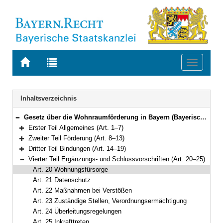
Zur
Zur
Toggle
Startseite
Trefferliste
navigati
von
der
BAYERN.RECHT
letzten
Navigation
Inhaltsverzeichnis
Suche
Gesetz über die Wohnraumförderung in Bayern (Bayerisches Wohnraumförderungsgesetz – BayWoFG) Vom 10. April 2007 (GVBl. S. 260) BayRS 2330-2-B (Art. 1–25)
Bereich reduzieren
Erster Teil Allgemeines (Art. 1–7)
Bereich erweitern
Zweiter Teil Förderung (Art. 8–13)
Bereich erweitern
Dritter Teil Bindungen (Art. 14–19)
Bereich erweitern
Vierter Teil Ergänzungs- und Schlussvorschriften (Art. 20–25)
Bereich reduzieren
Art. 20 Wohnungsfürsorge
Art. 21 Datenschutz
Art. 22 Maßnahmen bei Verstößen
Art. 23 Zuständige Stellen, Verordnungsermächtigung
Art. 24 Überleitungsregelungen
Art. 25 Inkrafttreten