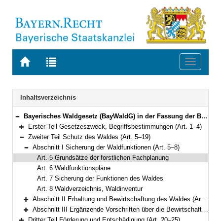
Zur
Zur
Toggle
Startseite
Trefferliste
navigati
von
der
BAYERN.RECHT
letzten
Navigation
Inhaltsverzeichnis
Suche
Bayerisches Waldgesetz (BayWaldG) in der Fassung der Bekanntmachung vom 22. Juli 2005 (GVBl S. 313) BayRS 7902-1-L (Art. 1–52)
Bereich reduzieren
Erster Teil Gesetzeszweck, Begriffsbestimmungen (Art. 1–4)
Bereich erweitern
Zweiter Teil Schutz des Waldes (Art. 5–19)
Bereich reduzieren
Abschnitt I Sicherung der Waldfunktionen (Art. 5–8)
Bereich reduzieren
Art. 5 Grundsätze der forstlichen Fachplanung
Art. 6 Waldfunktionspläne
Art. 7 Sicherung der Funktionen des Waldes
Art. 8 Waldverzeichnis, Waldinventur
Abschnitt II Erhaltung und Bewirtschaftung des Waldes (Art. 9–17)
Bereich erweitern
Abschnitt III Ergänzende Vorschriften über die Bewirtschaftung des Staats- und Körperschaftswaldes (Art. 18–19)
Bereich erweitern
Dritter Teil Förderung und Entschädigung (Art. 20–25)