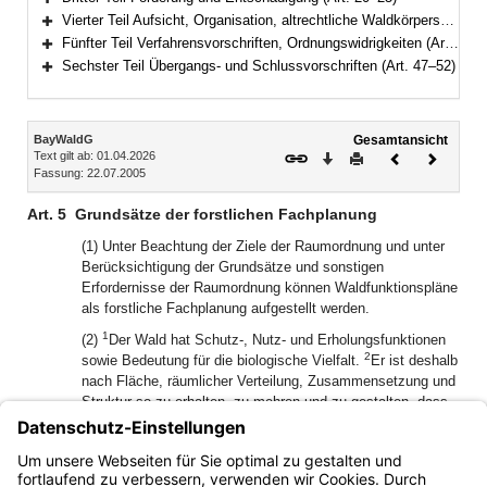
Bereich erweitern
Vierter Teil Aufsicht, Organisation, altrechtliche Waldkörperschaften, Forstschutz (Art. 26–36)
Bereich erweitern
Fünfter Teil Verfahrensvorschriften, Ordnungswidrigkeiten (Art. 37–46)
Bereich erweitern
Sechster Teil Übergangs- und Schlussvorschriften (Art. 47–52)
Bereich erweitern
Inhalt
BayWaldG
Gesamtansicht
Text gilt ab: 01.04.2026
Download
Drucken
Vorheriges
Nächste
Fassung: 22.07.2005
Dokument
Dokume
Art. 5
Grundsätze der forstlichen Fachplanung
(1) Unter Beachtung der Ziele der Raumordnung und unter
Berücksichtigung der Grundsätze und sonstigen
Erfordernisse der Raumordnung können Waldfunktionspläne
als forstliche Fachplanung aufgestellt werden.
1
(2)
Der Wald hat Schutz-, Nutz- und Erholungsfunktionen
2
sowie Bedeutung für die biologische Vielfalt.
Er ist deshalb
nach Fläche, räumlicher Verteilung, Zusammensetzung und
Struktur so zu erhalten, zu mehren und zu gestalten, dass
er seine jeweiligen Funktionen – insbesondere die
Schutzfunktionen im Bergwald – und seine Bedeutung für
die biologische Vielfalt bestmöglich und nachhaltig erfüllen
kann.