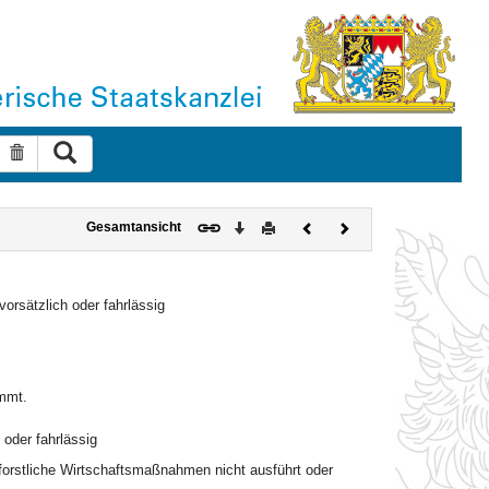
Suche ausführen
Suche zurücksetzen
Download
Drucken
Vorheriges
Nächstes
Gesamtansicht
Dokument
Dokument
orsätzlich oder fahrlässig
immt.
oder fahrlässig
forstliche Wirtschaftsmaßnahmen nicht ausführt oder