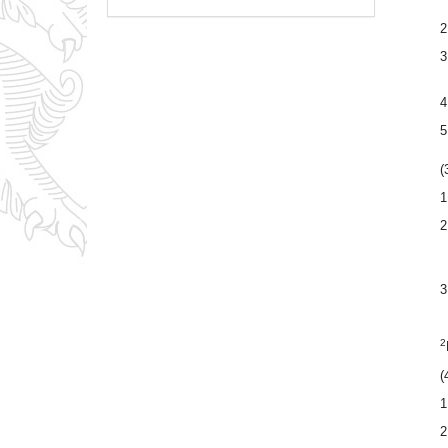
2
3
4
5
(
1
2
3
2
(
1
2