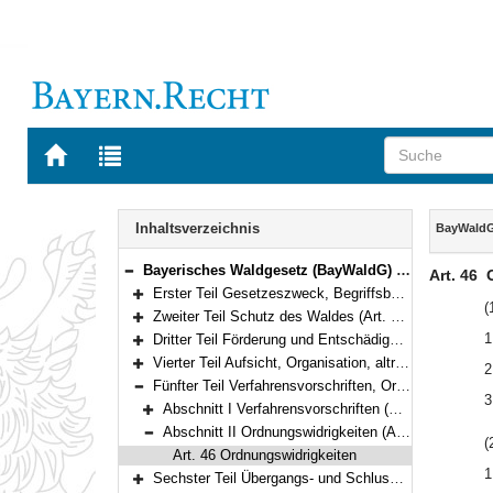
Zur
Zur
Startseite
Trefferliste
von
der
Navigation
BAYERN.RECHT
letzten
Inhalt
Inhaltsverzeichnis
BayWald
Suche
Bayerisches Waldgesetz (BayWaldG) in der Fassung der Bekanntmachung vom 22. Juli 2005 (GVBl S. 313) BayRS 7902-1-L (Art. 1–52)
Art. 46
Bereich reduzieren
Erster Teil Gesetzeszweck, Begriffsbestimmungen (Art. 1–4)
Bereich erweitern
(
Zweiter Teil Schutz des Waldes (Art. 5–19)
Bereich erweitern
1
Dritter Teil Förderung und Entschädigung (Art. 20–25)
Bereich erweitern
Vierter Teil Aufsicht, Organisation, altrechtliche Waldkörperschaften, Forstschutz (Art. 26–36)
2
Bereich erweitern
Fünfter Teil Verfahrensvorschriften, Ordnungswidrigkeiten (Art. 37–46)
Bereich reduzieren
3
Abschnitt I Verfahrensvorschriften (Art. 37–45)
Bereich erweitern
Abschnitt II Ordnungswidrigkeiten (Art. 46)
(
Bereich reduzieren
Art. 46 Ordnungswidrigkeiten
1
Sechster Teil Übergangs- und Schlussvorschriften (Art. 47–52)
Bereich erweitern