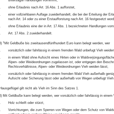
untersagte Handlungen vornimmt,
.
ohne Erlaubnis nach Art. 16 Abs. 1 aufforstet,
.
einer vollziehbaren Auflage zuwiderhandelt, die bei der Erteilung der Er
nach Art. 14 oder zu einer Erstaufforstung nach Art. 16 festgesetzt word
.
ohne Erlaubnis eine der in Art. 17 Abs. 1 bezeichneten Handlungen vor
.
Art. 17 Abs. 2 zuwiderhandelt.
1
3)
Mit Geldbuße bis zweitausendfünfhundert Euro kann belegt werden, wer
.
vorsätzlich oder fahrlässig in einem fremden Wald unbefugt Vieh weiden
.
in einem Wald ohne Aufsicht eines Hirten oder in Waldverjüngungsfläch
Alpen- oder Weideordnungen zugelassen ist, oder entgegen den Besch
Rechtsverhältnisse, Alpen- oder Weideordnungen Vieh weiden lässt,
.
vorsätzlich oder fahrlässig in einem fremden Wald Vieh außerhalb ge
Aufsicht oder Sicherung lässt oder außerhalb von Wegen unbefugt Vieh t
Hausgeflügel gilt nicht als Vieh im Sinn des Satzes 1.
4) Mit Geldbuße kann belegt werden, wer vorsätzlich oder fahrlässig in einem
.
Holz schleift oder stürzt,
.
Vorrichtungen, die zum Sperren von Wegen oder dem Schutz von Waldver