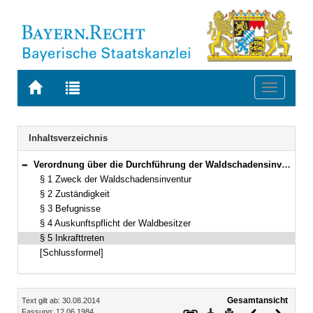
Zur
Zur
Toggle
Startseite
Trefferliste
navigati
von
der
BAYERN.RECHT
letzten
Navigation
Inhaltsverzeichnis
Suche
Verordnung über die Durchführung der Waldschadensinventur Vom 12. Juni 1984 (GVBl. S. 248) BayRS 7902-12-L (§§ 1–5)
Bereich reduzieren
§ 1 Zweck der Waldschadensinventur
§ 2 Zuständigkeit
§ 3 Befugnisse
§ 4 Auskunftspflicht der Waldbesitzer
§ 5 Inkrafttreten
[Schlussformel]
Inhalt
Gesamtansicht
Text gilt ab: 30.08.2014
Download
Drucken
Vorheriges
Nächste
Fassung: 12.06.1984