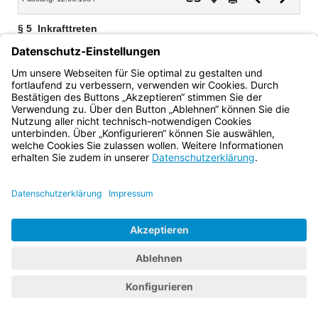
Dokument
Dokume
§ 5
Inkrafttreten
Diese Verordnung tritt am 1. Juli 1984 in Kraft.
Bayern.de
BayernPortal
Datenschutz
Impressum
Barrierefreiheit
Hilfe
Kontakt
Kontrastwechsel
Schriftgröße