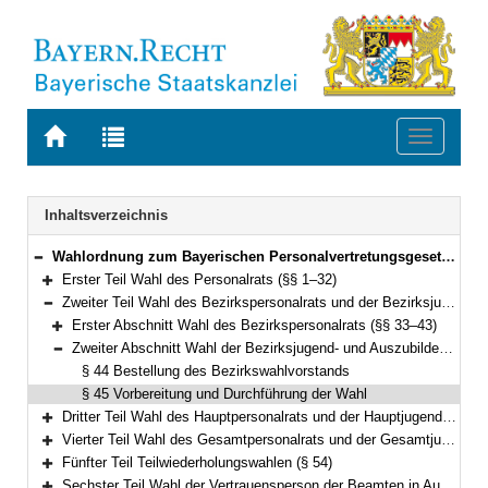
Zur
Zur
Toggle
Startseite
Trefferliste
navigati
von
der
BAYERN.RECHT
letzten
Navigation
Inhaltsverzeichnis
Suche
Wahlordnung zum Bayerischen Personalvertretungsgesetz (WO-BayPVG) Vom 12. Dezember 1995 (GVBl. S. 868) BayRS 2035-2-F (§§ 1–57)
Bereich reduzieren
Erster Teil Wahl des Personalrats (§§ 1–32)
Bereich erweitern
Zweiter Teil Wahl des Bezirkspersonalrats und der Bezirksjugend- und Auszubildendenvertretung (§§ 33–45)
Bereich reduzieren
Erster Abschnitt Wahl des Bezirkspersonalrats (§§ 33–43)
Bereich erweitern
Zweiter Abschnitt Wahl der Bezirksjugend- und Auszubildendenvertretung (§§ 44–45)
Bereich reduzieren
§ 44 Bestellung des Bezirkswahlvorstands
§ 45 Vorbereitung und Durchführung der Wahl
Dritter Teil Wahl des Hauptpersonalrats und der Hauptjugend- und Auszubildendenvertretung (§§ 46–52)
Bereich erweitern
Vierter Teil Wahl des Gesamtpersonalrats und der Gesamtjugend- und Auszubildendenvertretung (§ 53)
Bereich erweitern
Fünfter Teil Teilwiederholungswahlen (§ 54)
Bereich erweitern
Sechster Teil Wahl der Vertrauensperson der Beamten in Ausbildung und der nicht zum Stammpersonal gehörenden Beamten der Einsatzstufen bei der Bayerischen Bereitschaftspolizei (§ 55)