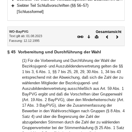
Bereich erweitern
Siebter Teil Schlußvorschriften (§§ 56–57)
Bereich erweitern
[Schlussformel]
Inhalt
WO-BayPVG
Gesamtansicht
Text gilt ab: 01.08.2023
Download
Drucken
Vorheriges
Nächste
Fassung: 12.12.1995
Dokument
Dokume
§ 45
Vorbereitung und Durchführung der Wahl
(1) Für die Vorbereitung und Durchführung der Wahl der
Bezirksjugend- und Auszubildendenvertretung gelten die §§
1 bis 3, 6 Abs. 1, §§ 7 bis 25, 28, 29, 30 Abs. 1, 34 bis 43
entsprechend mit der Abweichung, daß sich die Zahl der zu
wählenden Mitglieder der Bezirksjugend- und
Auszubildendenvertretung ausschließlich aus Art. 59 Abs. 1
BayPVG ergibt und daß die Vorschriften über Gruppenwahl
(Art. 19 Abs. 2 BayPVG), über den Minderheitenschutz (Art.
17 Abs. 3 BayPVG), über die Zusammenfassung der
Bewerber in den Wahlvorschlägen nach Gruppen (§ 8 Abs. 4
Satz 4) und über die Begrenzung der Zahl der
abzugebenden Stimmen durch die Zahl der zu wählenden
Gruppenvertreter bei der Stimmenhäufung (§ 25 Abs. 1 Satz