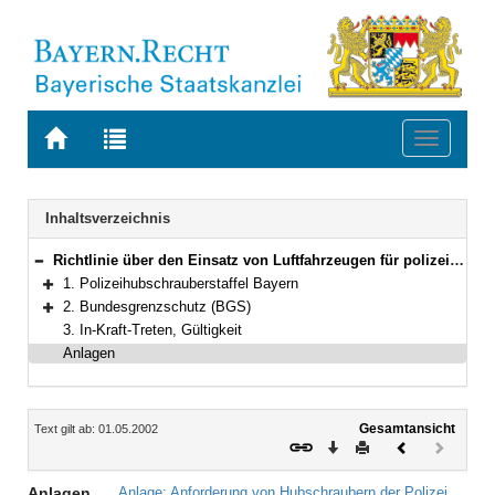
Zur
Zur
Toggle
Startseite
Trefferliste
navigati
von
der
BAYERN.RECHT
letzten
Navigation
Inhaltsverzeichnis
Suche
Richtlinie über den Einsatz von Luftfahrzeugen für polizeiliche Zwecke
Bereich reduzieren
1. Polizeihubschrauberstaffel Bayern
Bereich erweitern
2. Bundesgrenzschutz (BGS)
Bereich erweitern
3. In-Kraft-Treten, Gültigkeit
Anlagen
Inhalt
Gesamtansicht
Text gilt ab: 01.05.2002
Download
Drucken
Vorheriges
Nächste
Dokument
Dokume
(inaktiv)
Anlagen
Anlage: Anforderung von Hubschraubern der Polizei