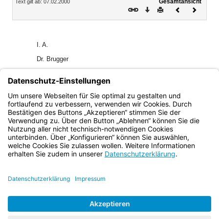
Gesamtansicht
Text gilt ab: 07.02.2000
Download
Drucken
Vorheriges
Nächste
Dokument
Dokume
I. A.
Dr. Brugger
Ministerialdirektor
EAPl 631
GAPl 4335
AllMBl 1998 S. 81
Bayern.de
BayernPortal
Datenschutz
Impressum
Barrierefreiheit
Hilfe