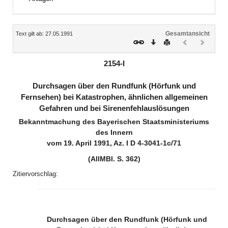
Inhalt
Gesamtansicht
Text gilt ab: 27.05.1991
Download
Drucken
Vorheriges
Nächste
Dokument
Dokume
(inaktiv)
(inaktiv)
2154-I
Durchsagen über den Rundfunk (Hörfunk und
Fernsehen) bei Katastrophen, ähnlichen allgemeinen
Gefahren und bei Sirenenfehlauslösungen
Bekanntmachung des Bayerischen Staatsministeriums
des Innern
vom 19. April 1991, Az. I D 4-3041-1c/71
(AllMBl. S. 362)
Zitiervorschlag:
Durchsagen über den Rundfunk (Hörfunk und