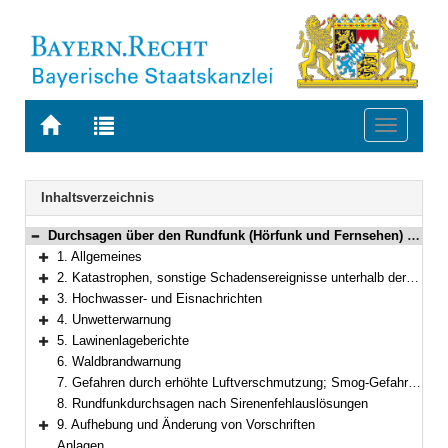
Zur
Zur
Toggle
Startseite
Trefferliste
navigati
von
der
BAYERN.RECHT
letzten
Navigation
Inhaltsverzeichnis
Suche
Durchsagen über den Rundfunk (Hörfunk und Fernsehen) bei Katastrophen, ähnlichen allgemeinen Gefahren und bei Sirenenfehlauslösungen
Bereich reduzieren
1. Allgemeines
Bereich erweitern
2. Katastrophen, sonstige Schadensereignisse unterhalb der Katastrophenschwelle und großräumige Gefährdungslagen
Bereich erweitern
3. Hochwasser- und Eisnachrichten
Bereich erweitern
4. Unwetterwarnung
Bereich erweitern
5. Lawinenlageberichte
Bereich erweitern
6. Waldbrandwarnung
7. Gefahren durch erhöhte Luftverschmutzung; Smog-Gefahr/Auslösung und Aufhebung von Smog-Alarm
8. Rundfunkdurchsagen nach Sirenenfehlauslösungen
9. Aufhebung und Änderung von Vorschriften
Bereich erweitern
Anlagen