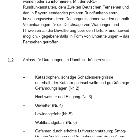
warnen oder zu informieren. Mit den ARD-
Rundfunkanstalten, dem Zweiten Deutschen Fernsehen und
den in Bayern sendenden privaten Rundfunkanbietern
beziehungsweise deren Dachorganisationen wurden deshalb
Vereinbarungen für die Durchsage von Warnungen und
Hinweisen an die Bevölkerung über den Hörfunk und, soweit
möglich, ‑ gegebenenfalls in Form von Untertitelungen – das
Fernsehen getroffen.
1.2
Anlass für Durchsagen im Rundfunk können sein:
–
Katastrophen, sonstige Schadensereignisse
unterhalb der Katastrophenschwelle und großräumige
Gefährdungslagen (Nr. 2)
–
Hochwasser und Eisgang (Nr. 3)
–
Unwetter (Nr. 4)
–
Lawinengefahr (Nr. 5)
–
Waldbrandgefahr (Nr. 6)
–
Gefahren durch erhöhte Luftverschmutzung; Smog-
Gefahr/Auslösung und Aufhebung von Smog-Alarm