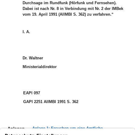
Durchsage im Rundfunk (Hörfunk und Fernsehen).
Dabei ist nach Nr. 8 in Verbindung mit Nr. 2 der IMBek
vom 19. April 1991 (AllMBl S. 362) zu verfahren.“
I. A.
Dr. Waltner
Ministerialdirektor
EAPl 097
GAPl 2251
AllMBl 1991 S. 362
Anlagen
Anlage 1: Ersuchen um eine Amtliche
Gefahrendurchsage im Rundfunk