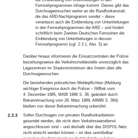
Fernsehprogrammen infrage kommt. Dieses gibt das
Durchsageersuchen weiter an die Rundfunkanstalt,
die das ARD-Nachtprogramm sendet – diese
veranlasst auch die Einblendung von Untertitelungen
in den Fernsehprogrammen der ARD – und fordert
schriftlich beim Zweiten Deutschen Fernsehen die
Einblendung von Untertitelungen in dessen
Fernsehprogramm (vgl. 2.3.1, Abs. 5) an.
Darüber hinaus informieren die Einsatzzentralen der Polizei
beziehungsweise die Verkehrsmeldestelle unverzüglich das
Lagezentrum im Staatsministerium des Innern über alle
Durchsageersuchen.
Die bestehenden polizeilichen Meldepflichten (Meldung
wichtiger Ereignisse durch die Polizei – IMBek vom
4. Dezember 1985, MABl 1986 S. 38, geändert durch
Bekanntmachung vom 28. März 1989, AllMBl S. 384)
bleiben von dieser Bekanntmachung unberührt.
2.3.3
Sollen Durchsagen von privaten Rundfunkanbietern
gesendet werden, die nicht dem Verkehrswarndienst
angeschlossen sind – und deshalb über das DISPOL-Netz
nicht erreicht werden können – ist dies unmittelbar