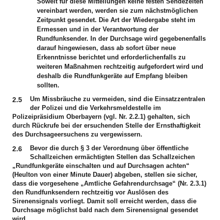
Soweit für diese Mitteilungen keine festen Sendezeiten
vereinbart werden, werden sie zum nächstmöglichen
Zeitpunkt gesendet. Die Art der Wiedergabe steht im
Ermessen und in der Verantwortung der
Rundfunksender. In der Durchsage wird gegebenenfalls
darauf hingewiesen, dass ab sofort über neue
Erkenntnisse berichtet und erforderlichenfalls zu
weiteren Maßnahmen rechtzeitig aufgefordert wird und
deshalb die Rundfunkgeräte auf Empfang bleiben
sollten.
Um Missbräuche zu vermeiden, sind die Einsatzzentralen
2.5
der Polizei und die Verkehrsmeldestelle im
Polizeipräsidium Oberbayern (vgl. Nr. 2.2.1) gehalten, sich
durch Rückrufe bei der ersuchenden Stelle der Ernsthaftigkeit
des Durchsageersuchens zu vergewissern.
Bevor die durch § 3 der Verordnung über öffentliche
2.6
Schallzeichen ermächtigten Stellen das Schallzeichen
„Rundfunkgeräte einschalten und auf Durchsagen achten“
(Heulton von einer Minute Dauer) abgeben, stellen sie sicher,
dass die vorgesehene „Amtliche Gefahrendurchsage“ (Nr. 2.3.1)
den Rundfunksendern rechtzeitig vor Auslösen des
Sirenensignals vorliegt. Damit soll erreicht werden, dass die
Durchsage möglichst bald nach dem Sirenensignal gesendet
wird.