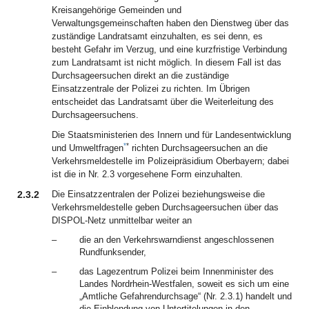
Kreisangehörige Gemeinden und
Verwaltungsgemeinschaften haben den Dienstweg über das
zuständige Landratsamt einzuhalten, es sei denn, es
besteht Gefahr im Verzug, und eine kurzfristige Verbindung
zum Landratsamt ist nicht möglich. In diesem Fall ist das
Durchsageersuchen direkt an die zuständige
Einsatzzentrale der Polizei zu richten. Im Übrigen
entscheidet das Landratsamt über die Weiterleitung des
Durchsageersuchens.
Die Staatsministerien des Innern und für Landesentwicklung
*
*
und Umweltfragen
richten Durchsageersuchen an die
Verkehrsmeldestelle im Polizeipräsidium Oberbayern; dabei
ist die in Nr. 2.3 vorgesehene Form einzuhalten.
2.3.2
Die Einsatzzentralen der Polizei beziehungsweise die
Verkehrsmeldestelle geben Durchsageersuchen über das
DISPOL-Netz unmittelbar weiter an
–
die an den Verkehrswarndienst angeschlossenen
Rundfunksender,
–
das Lagezentrum Polizei beim Innenminister des
Landes Nordrhein-Westfalen, soweit es sich um eine
„Amtliche Gefahrendurchsage“ (Nr. 2.3.1) handelt und
die Einblendung von Untertitelungen in den