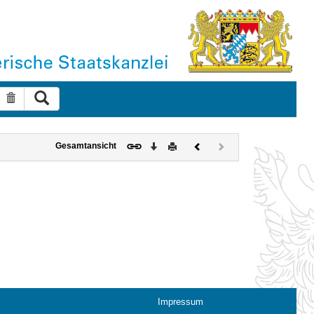
Suche ausführen
Suche zurücksetzen
Download
Drucken
Vorheriges
Nächstes
Gesamtansicht
Dokument
Dokument
(inaktiv)
Impressum