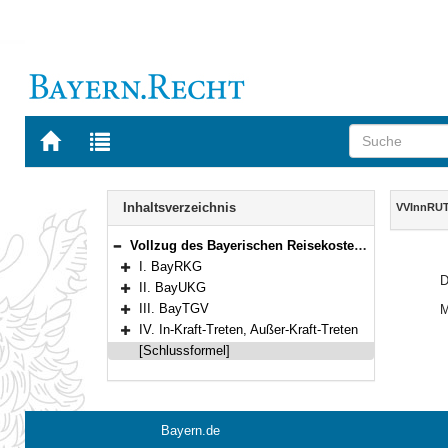
Zur
Zur
Startseite
Trefferliste
von
der
Navigation
BAYERN.RECHT
letzten
Inhalt
Inhaltsverzeichnis
VVInnRU
Suche
Vollzug des Bayerischen Reisekostengesetzes (BayRKG), des Bayerischen Umzugskostengesetzes (BayUKG) und der Bayerischen Trennungsgeldverordnung (BayTGV) im Geschäftsbereich des Bayerischen Staatsministeriums des Innern
Bereich reduzieren
I. BayRKG
Bereich erweitern
D
II. BayUKG
Bereich erweitern
III. BayTGV
M
Bereich erweitern
IV. In-Kraft-Treten, Außer-Kraft-Treten
Bereich erweitern
[Schlussformel]
Bayern.de