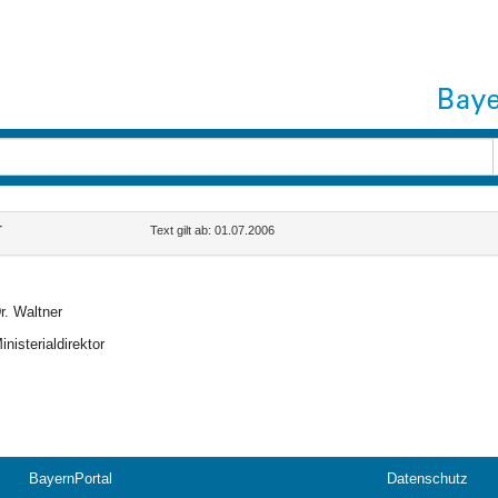
T
Text gilt ab: 01.07.2006
r. Waltner
inisterialdirektor
BayernPortal
Datenschutz