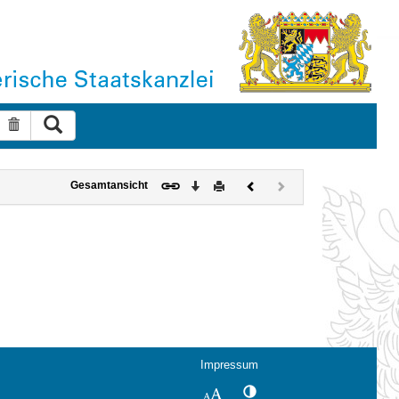
Suche ausführen
Suche zurücksetzen
Download
Drucken
Vorheriges
Nächstes
Gesamtansicht
Dokument
Dokument
(inaktiv)
Impressum
Kontrastwechsel
Schriftgröße