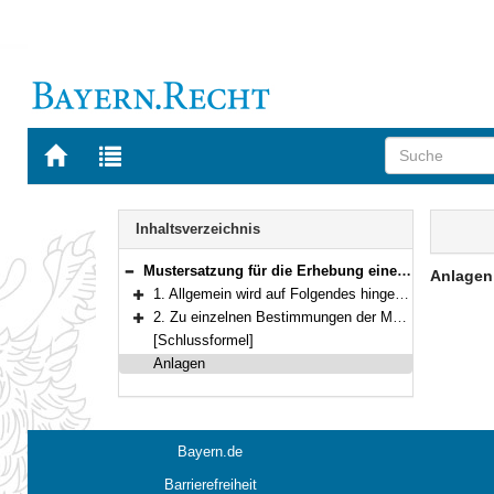
Zur
Zur
Startseite
Trefferliste
von
der
Navigation
BAYERN.RECHT
letzten
Inhalt
Inhaltsverzeichnis
Suche
Mustersatzung für die Erhebung eines Kurbeitrages
Anlage
Bereich reduzieren
1. Allgemein wird auf Folgendes hingewiesen:
Bereich erweitern
2. Zu einzelnen Bestimmungen der Mustersatzung wird Folgendes bemerkt:
Bereich erweitern
[Schlussformel]
Anlagen
Bayern.de
Barrierefreiheit