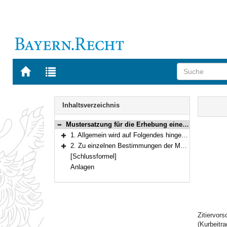
Zur
Zur
Startseite
Trefferliste
von
der
Navigation
BAYERN.RECHT
letzten
Inhalt
Inhaltsverzeichnis
Suche
Mustersatzung für die Erhebung eines Kurbeitrages
Bereich reduzieren
1. Allgemein wird auf Folgendes hingewiesen:
Bereich erweitern
2. Zu einzelnen Bestimmungen der Mustersatzung wird Folgendes bemerkt:
Bereich erweitern
[Schlussformel]
Anlagen
Zitiervor
(Kurbeitr