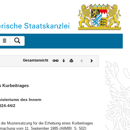
Suche ausführen
Suche zurücksetzen
Download
Drucken
Vorheriges
Nächstes
Gesamtansicht
Dokument
Dokument
(inaktiv)
s Kurbeitrages
steriums des Innern
024-44/2
die Mustersatzung für die Erhebung eines Kurbeitrages
ntmachung vom 11. September 1985 (AllMBl. S. 502)