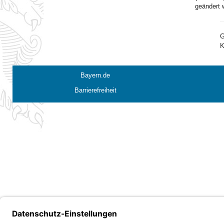
geändert 
G
K
Bayern.de
Barrierefreiheit