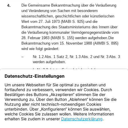
4.
Die Gemeinsame Bekanntmachung über die Veräußerung
und Veränderung von Sachen mit besonderem
wissenschaftlichen, geschichtlichen oder künstlerischen
Wert vom 27. Juli 1973 (MABl S. 925) und die
Bekanntmachung des Staatsministeriums des Innern über
die Veräußerung kommunaler Vermögensgegenstände vom
28. Februar 1983 (MABl S. 155) werden aufgehoben.Die
Bekanntmachung vom 15. November 1988 (AllMBl S. 895)
wird wie folgt geändert:
–
Nr. 1.2 Abs. 1 Satz 2, Nr. 1.3 Abs. 2 und Nr. 3 Abs. 3
werden aufgehoben.
–
In Nr. 2.3, letzter Spiegelstrich, wird der
Klammerzusatz „(§ 1 Abs. 2 der Verordnung über die
Veräußerung kommunaler Vermögensgegenstände)“
gestrichen.
Bayern.de
BayernPortal
Datenschutz