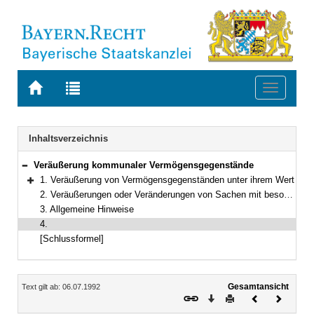
Zur
Zur
Toggle
Startseite
Trefferliste
navigati
von
der
BAYERN.RECHT
letzten
Navigation
Inhaltsverzeichnis
Suche
Veräußerung kommunaler Vermögensgegenstände
Bereich reduzieren
1. Veräußerung von Vermögensgegenständen unter ihrem Wert
Bereich erweitern
2. Veräußerungen oder Veränderungen von Sachen mit besonderem wissenschaftlichem, geschichtlichem oder künstlerischem Wert
3. Allgemeine Hinweise
4.
[Schlussformel]
Inhalt
Gesamtansicht
Text gilt ab: 06.07.1992
Download
Drucken
Vorheriges
Nächste
Dokument
Dokume