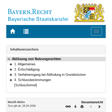
Zur
Zur
Toggle
Startseite
Trefferliste
navigati
von
der
BAYERN.RECHT
letzten
Navigation
Inhaltsverzeichnis
Suche
Ablösung von Nutzungsrechten
Bereich reduzieren
1. Allgemeines
Bereich erweitern
2. Entschädigung
Bereich erweitern
3. Verfahrensgang bei Abfindung in Grundstücken
Bereich erweitern
4. Schlussbestimmungen
Bereich erweitern
[Schlussformel]
Inhalt
NutzR-Ablös
Gesamtansicht
Text gilt ab: 28.06.2006
Download
Drucken
Vorheriges
Nächste
Dokument
Dokume