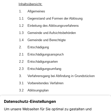
Inhaltsübersicht:
1.
Allgemeines
1.1
Gegenstand und Formen der Ablösung
1.2
Einleitung des Ablösungsverfahrens
1.3
Gemeinde und Aufsichtsbehörden
1.4
Gemeinde und Berechtigte
2.
Entschädigung
2.1
Entschädigungsanspruch
2.2
Entschädigungsarten
2.3
Entschädigungsumfang
3.
Verfahrensgang bei Abfindung in Grundstücken
3.1
Vorbereitendes Verfahren
3.2
Ablösungsplan
3.3
Flächenaufteilung
3.4
Ablösungsbeschluss