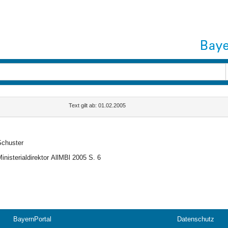
Text gilt ab: 01.02.2005
chuster
inisterialdirektor
AllMBl 2005 S. 6
BayernPortal
Datenschutz