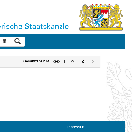
Suche ausführen
Suche zurücksetzen
Download
Drucken
Vorheriges
Nächstes
Gesamtansicht
Dokument
Dokument
(inaktiv)
Impressum