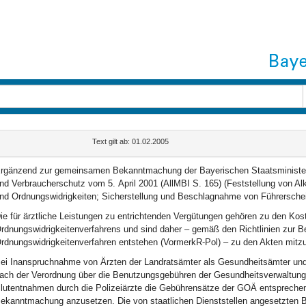
Text gilt ab: 01.02.2005
rgänzend zur gemeinsamen Bekanntmachung der Bayerischen Staatsministerie
nd Verbraucherschutz vom 5. April 2001 (AllMBI S. 165) (Feststellung von Al
nd Ordnungswidrigkeiten; Sicherstellung und Beschlagnahme von Führerschei
ie für ärztliche Leistungen zu entrichtenden Vergütungen gehören zu den Kos
rdnungswidrigkeitenverfahrens und sind daher – gemäß den Richtlinien zur Be
rdnungswidrigkeitenverfahren entstehen (VormerkR-Pol) – zu den Akten mitzu
ei Inanspruchnahme von Ärzten der Landratsämter als Gesundheitsämter und
ach der Verordnung über die Benutzungsgebühren der Gesundheitsverwaltun
lutentnahmen durch die Polizeiärzte die Gebührensätze der GOÄ entsprechend
ekanntmachung anzusetzen. Die von staatlichen Dienststellen angesetzten Bet