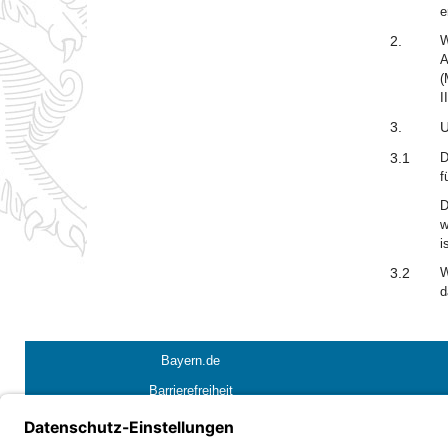
e
2.
W
A
(
I
3.
U
3.1
D
f
D
w
i
3.2
W
d
Bayern.de
Barrierefreiheit