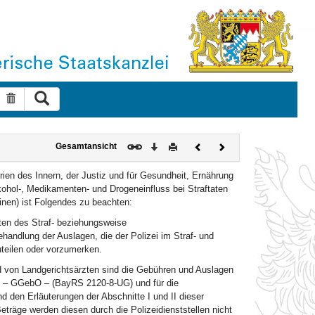
Suche ausführen
Suche zurücksetzen
Download
Drucken
Vorheriges
Nächstes
Gesamtansicht
Dokument
Dokument
n des Innern, der Justiz und für Gesundheit, Ernährung
kohol-, Medikamenten- und Drogeneinfluss bei Straftaten
nen) ist Folgendes zu beachten:
ten des Straf- beziehungsweise
handlung der Auslagen, die der Polizei im Straf- und
teilen oder vorzumerken.
 von Landgerichtsärzten sind die Gebühren und Auslagen
g – GGebO – (BayRS 2120-8-UG) und für die
 den Erläuterungen der Abschnitte I und II dieser
räge werden diesen durch die Polizeidienststellen nicht