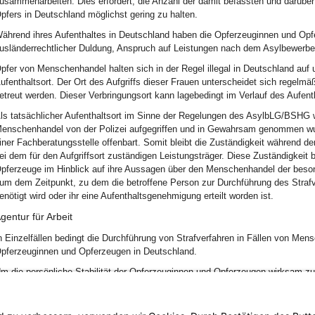
usammenarbeiten. Dies erfordert, die Anzahl der damit befassten und darüber
pfers in Deutschland möglichst gering zu halten.
ährend ihres Aufenthaltes in Deutschland haben die Opferzeuginnen und Opfe
usländerrechtlicher Duldung, Anspruch auf Leistungen nach dem Asylbewerbe
pfer von Menschenhandel halten sich in der Regel illegal in Deutschland auf
ufenthaltsort. Der Ort des Aufgriffs dieser Frauen unterscheidet sich regelmä
etreut werden. Dieser Verbringungsort kann lagebedingt im Verlauf des Aufen
ls tatsächlicher Aufenthaltsort im Sinne der Regelungen des AsylbLG/BSHG
enschenhandel von der Polizei aufgegriffen und in Gewahrsam genommen wurd
iner Fachberatungsstelle offenbart. Somit bleibt die Zuständigkeit während 
ei dem für den Aufgriffsort zuständigen Leistungsträger. Diese Zuständigkeit 
pferzeuge im Hinblick auf ihre Aussagen über den Menschenhandel der beson
um dem Zeitpunkt, zu dem die betroffene Person zur Durchführung des Strafve
enötigt wird oder ihr eine Aufenthaltsgenehmigung erteilt worden ist.
gentur für Arbeit
n Einzelfällen bedingt die Durchführung von Strafverfahren in Fällen von Men
pferzeuginnen und Opferzeugen in Deutschland.
m die persönliche Stabilität der Opferzeuginnen und Opferzeugen wirksam zu
on § 39 Abs. 2 AufenthG i. V. m. § 7 Beschäftigungsverfahrensverordnung (
rteilen.