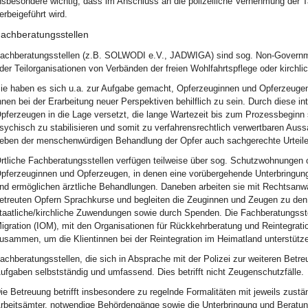
nsbesondere wichtig, dass im Anschluss an die polizeiliche Vernehmung der Ta
erbeigeführt wird.
achberatungsstellen
achberatungsstellen (z.B. SOLWODI e.V., JADWIGA) sind sog. Non-Governmen
der Teilorganisationen von Verbänden der freien Wohlfahrtspflege oder kirchli
ie haben es sich u.a. zur Aufgabe gemacht, Opferzeuginnen und Opferzeuge
hnen bei der Erarbeitung neuer Perspektiven behilflich zu sein. Durch diese 
pferzeugen in die Lage versetzt, die lange Wartezeit bis zum Prozessbeginn 
sychisch zu stabilisieren und somit zu verfahrensrechtlich verwertbaren Auss
eben der menschenwürdigen Behandlung der Opfer auch sachgerechte Urteile 
rtliche Fachberatungsstellen verfügen teilweise über sog. Schutzwohnungen o
pferzeuginnen und Opferzeugen, in denen eine vorübergehende Unterbringung 
nd ermöglichen ärztliche Behandlungen. Daneben arbeiten sie mit Rechtsan
etreuten Opfern Sprachkurse und begleiten die Zeuginnen und Zeugen zu den 
taatliche/kirchliche Zuwendungen sowie durch Spenden. Die Fachberatungsstell
igration (IOM), mit den Organisationen für Rückkehrberatung und Reintegrati
usammen, um die Klientinnen bei der Reintegration im Heimatland unterstütz
achberatungsstellen, die sich in Absprache mit der Polizei zur weiteren Betre
ufgaben selbstständig und umfassend. Dies betrifft nicht Zeugenschutzfälle.
ie Betreuung betrifft insbesondere zu regelnde Formalitäten mit jeweils zust
rbeitsämter, notwendige Behördengänge sowie die Unterbringung und Beratung 