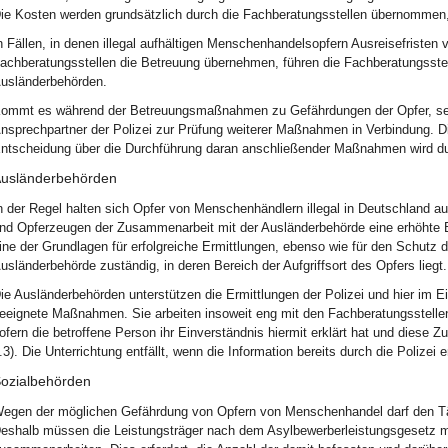
ie Kosten werden grundsätzlich durch die Fachberatungsstellen übernommen, 
n Fällen, in denen illegal aufhältigen Menschenhandelsopfern Ausreisefriste
achberatungsstellen die Betreuung übernehmen, führen die Fachberatungsstel
usländerbehörden.
ommt es während der Betreuungsmaßnahmen zu Gefährdungen der Opfer, setz
nsprechpartner der Polizei zur Prüfung weiterer Maßnahmen in Verbindung. D
ntscheidung über die Durchführung daran anschließender Maßnahmen wird dur
usländerbehörden
n der Regel halten sich Opfer von Menschenhändlern illegal in Deutschland 
nd Opferzeugen der Zusammenarbeit mit der Ausländerbehörde eine erhöhte Be
ine der Grundlagen für erfolgreiche Ermittlungen, ebenso wie für den Schutz d
usländerbehörde zuständig, in deren Bereich der Aufgriffsort des Opfers liegt.
ie Ausländerbehörden unterstützen die Ermittlungen der Polizei und hier im Ei
eeignete Maßnahmen. Sie arbeiten insoweit eng mit den Fachberatungsstellen
ofern die betroffene Person ihr Einverständnis hiermit erklärt hat und diese
.3). Die Unterrichtung entfällt, wenn die Information bereits durch die Polizei er
ozialbehörden
egen der möglichen Gefährdung von Opfern von Menschenhandel darf den Täte
eshalb müssen die Leistungsträger nach dem Asylbewerberleistungsgesetz mit