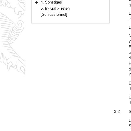
4. Sonstiges
g
Bereich erweitern
5. In-Kraft-Treten
E
[Schlussformel]
j
D
N
W
E
u
d
E
d
Z
E
d
Ü
d
3.2
S
D
S