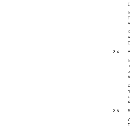
D
I
F
A
K
A
E
3.4
A
I
u
e
A
D
g
s
4
3.5
S
W
D