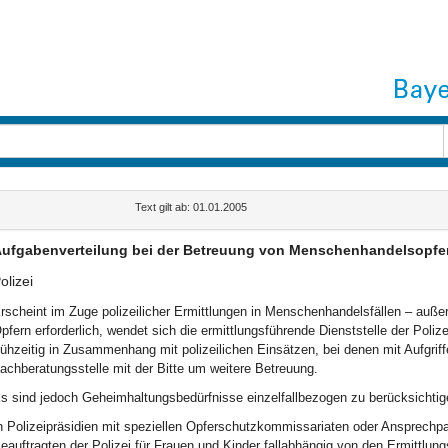
Text gilt ab: 01.01.2005
ufgabenverteilung bei der Betreuung von Menschenhandelsopfe
olizei
rscheint im Zuge polizeilicher Ermittlungen in Menschenhandelsfällen – auß
pfern erforderlich, wendet sich die ermittlungsführende Dienststelle der Poli
rühzeitig in Zusammenhang mit polizeilichen Einsätzen, bei denen mit Aufgriffe
achberatungsstelle mit der Bitte um weitere Betreuung.
s sind jedoch Geheimhaltungsbedürfnisse einzelfallbezogen zu berücksichtig
n Polizeipräsidien mit speziellen Opferschutzkommissariaten oder Ansprechpa
eauftragten der Polizei für Frauen und Kinder fallabhängig von den Ermittlun