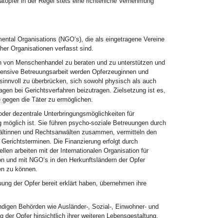
topfer in der Regel stets eine richterliche Vernehmung
tal Organisations (NGO‘s), die als eingetragene Vereine
cher Organisationen verfasst sind.
n von Menschenhandel zu beraten und zu unterstützen und
intensive Betreuungsarbeit werden Opferzeuginnen und
sinnvoll zu überbrücken, sich sowohl physisch als auch
agen bei Gerichtsverfahren beizutragen. Zielsetzung ist es,
gegen die Täter zu ermöglichen.
der dezentrale Unterbringungsmöglichkeiten für
möglich ist. Sie führen psycho-soziale Betreuungen durch
wältinnen und Rechtsanwälten zusammen, vermitteln den
Gerichtsterminen. Die Finanzierung erfolgt durch
en arbeiten mit der Internationalen Organisation für
on und mit NGO‘s in den Herkunftsländern der Opfer
en zu können.
uung der Opfer bereit erklärt haben, übernehmen ihre
ändigen Behörden wie Ausländer-, Sozial-, Einwohner- und
der Opfer hinsichtlich ihrer weiteren Lebensgestaltung.