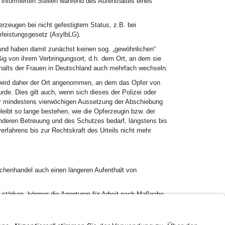
 informierten Stellen während des Aufenthaltes eines
rzeugen bei nicht gefestigtem Status, z.B. bei
rleistungsgesetz (AsylbLG).
 und haben damit zunächst keinen sog. „gewöhnlichen“
ßig von ihrem Verbringungsort, d.h. dem Ort, an dem sie
thalts der Frauen in Deutschland auch mehrfach wechseln.
 wird daher der Ort angenommen, an dem das Opfer von
e. Dies gilt auch, wenn sich dieses der Polizei oder
der mindestens vierwöchigen Aussetzung der Abschiebung
bleibt so lange bestehen, wie die Opferzeugin bzw. der
deren Betreuung und des Schutzes bedarf, längstens bis
rfahrens bis zur Rechtskraft des Urteils nicht mehr
schenhandel auch einen längeren Aufenthalt von
 stärken, können die Agenturen für Arbeit nach Maßgabe
BeschVerfV) eine entsprechende Arbeitsgenehmigung