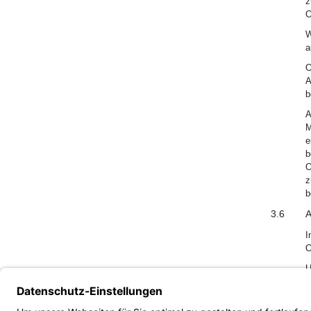
z
O
W
a
O
A
b
A
M
e
b
O
z
b
3.6
A
I
O
U
v
e