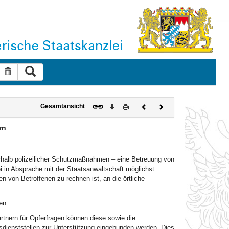
Suche ausführen
Suche zurücksetzen
Download
Drucken
Vorheriges
Nächstes
Gesamtansicht
Dokument
Dokument
rn
erhalb polizeilicher Schutzmaßnahmen – eine Betreuung von
zei in Absprache mit der Staatsanwaltschaft möglichst
n von Betroffenen zu rechnen ist, an die örtliche
en.
rtnern für Opferfragen können diese sowie die
gsdienststellen zur Unterstützung eingebunden werden. Dies