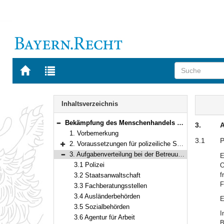
Zur
Zur
Startseite
Trefferliste
von
der
Navigation
BAYERN.RECHT
letzten
Inhalt
Inhaltsverzeichnis
Suche
Bekämpfung des Menschenhandels – Zusammenarbeitsvereinbarung der Polizei, Staatsanwaltschaft, Fachberatungsstellen, Ausländerbehörden, Sozialbehörden und Agenturen für Arbeit zum Schutz von Opferzeuginnen und Opferzeugen in Menschenhandelsfällen
3.
A
Bereich reduzieren
1. Vorbemerkung
3.1
P
2. Voraussetzungen für polizeiliche Schutzmaßnahmen
Bereich erweitern
3. Aufgabenverteilung bei der Betreuung von Menschenhandelsopfern
E
Bereich reduzieren
3.1 Polizei
O
f
3.2 Staatsanwaltschaft
F
3.3 Fachberatungsstellen
3.4 Ausländerbehörden
E
3.5 Sozialbehörden
I
3.6 Agentur für Arbeit
B