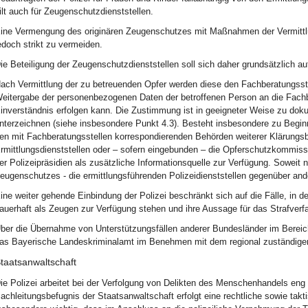
ilt auch für Zeugenschutzdienststellen.
ine Vermengung des originären Zeugenschutzes mit Maßnahmen der Vermittl
edoch strikt zu vermeiden.
ie Beteiligung der Zeugenschutzdienststellen soll sich daher grundsätzlich a
ach Vermittlung der zu betreuenden Opfer werden diese den Fachberatungsste
eitergabe der personenbezogenen Daten der betroffenen Person an die Fachb
inverständnis erfolgen kann. Die Zustimmung ist in geeigneter Weise zu dok
nterzeichnen (siehe insbesondere Punkt 4.3). Besteht insbesondere zu Begin
en mit Fachberatungsstellen korrespondierenden Behörden weiterer Klärungsbe
rmittlungsdienststellen oder – sofern eingebunden – die Opferschutzkommiss
er Polizeipräsidien als zusätzliche Informationsquelle zur Verfügung. Soweit n
eugenschutzes - die ermittlungsführenden Polizeidienststellen gegenüber and
ine weiter gehende Einbindung der Polizei beschränkt sich auf die Fälle, in de
auerhaft als Zeugen zur Verfügung stehen und ihre Aussage für das Strafverf
ber die Übernahme von Unterstützungsfällen anderer Bundesländer im Bereich
as Bayerische Landeskriminalamt im Benehmen mit dem regional zuständige
taatsanwaltschaft
ie Polizei arbeitet bei der Verfolgung von Delikten des Menschenhandels en
achleitungsbefugnis der Staatsanwaltschaft erfolgt eine rechtliche sowie ta