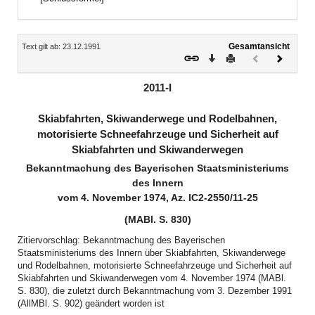
Inhalt
Gesamtansicht
Text gilt ab: 23.12.1991
Download
Drucken
Vorheriges
Nächste
Dokument
Dokume
(inaktiv)
2011-I
Skiabfahrten, Skiwanderwege und Rodelbahnen,
motorisierte Schneefahrzeuge und Sicherheit auf
Skiabfahrten und Skiwanderwegen
Bekanntmachung des Bayerischen Staatsministeriums
des Innern
vom 4. November 1974, Az. IC2-2550/11-25
(MABl. S. 830)
Zitiervorschlag: Bekanntmachung des Bayerischen
Staatsministeriums des Innern über Skiabfahrten, Skiwanderwege
und Rodelbahnen, motorisierte Schneefahrzeuge und Sicherheit auf
Skiabfahrten und Skiwanderwegen vom 4. November 1974 (MABl.
S. 830), die zuletzt durch Bekanntmachung vom 3. Dezember 1991
(AllMBl. S. 902) geändert worden ist