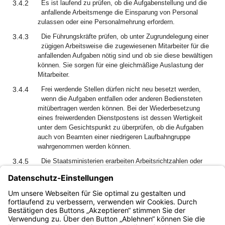
3.4.2
Es ist laufend zu prüfen, ob die Aufgabenstellung und die
anfallende Arbeitsmenge die Einsparung von Personal
zulassen oder eine Personalmehrung erfordern.
3.4.3
Die Führungskräfte prüfen, ob unter Zugrundelegung einer
zügigen Arbeitsweise die zugewiesenen Mitarbeiter für die
anfallenden Aufgaben nötig sind und ob sie diese bewältigen
können. Sie sorgen für eine gleichmäßige Auslastung der
Mitarbeiter.
3.4.4
Frei werdende Stellen dürfen nicht neu besetzt werden,
wenn die Aufgaben entfallen oder anderen Bediensteten
mitübertragen werden können. Bei der Wiederbesetzung
eines freiwerdenden Dienstpostens ist dessen Wertigkeit
unter dem Gesichtspunkt zu überprüfen, ob die Aufgaben
auch von Beamten einer niedrigeren Laufbahngruppe
wahrgenommen werden können.
3.4.5
Die Staatsministerien erarbeiten Arbeitsrichtzahlen oder
andere Orientierungswerte, soweit ein Leistungsvergleich
zwischen Behörden oder Bediensteten möglich ist. In
geeigneten Bereichen kann nach den Grundsätzen der
Kosten-Leistungs-Rechnung (KLR) verfahren werden.