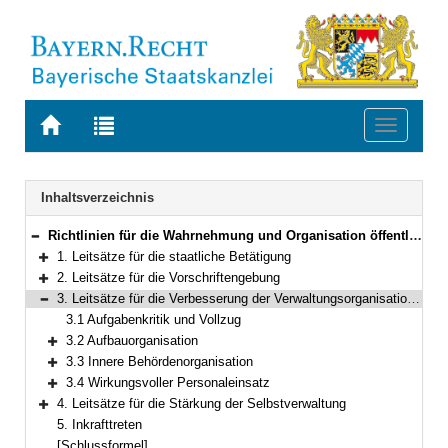
Zur
Zur
Toggle
Startseite
Trefferliste
navigati
von
der
BAYERN.RECHT
letzten
Navigation
Inhaltsverzeichnis
Suche
Richtlinien für die Wahrnehmung und Organisation öffentlicher Aufgaben sowie für die Rechtsetzung im Freistaat Bayern
Bereich reduzieren
1. Leitsätze für die staatliche Betätigung
Bereich erweitern
2. Leitsätze für die Vorschriftengebung
Bereich erweitern
3. Leitsätze für die Verbesserung der Verwaltungsorganisation und der Bürgerfreundlichkeit
Bereich reduzieren
3.1 Aufgabenkritik und Vollzug
3.2 Aufbauorganisation
Bereich erweitern
3.3 Innere Behördenorganisation
Bereich erweitern
3.4 Wirkungsvoller Personaleinsatz
Bereich erweitern
4. Leitsätze für die Stärkung der Selbstverwaltung
Bereich erweitern
5. Inkrafttreten
[Schlussformel]