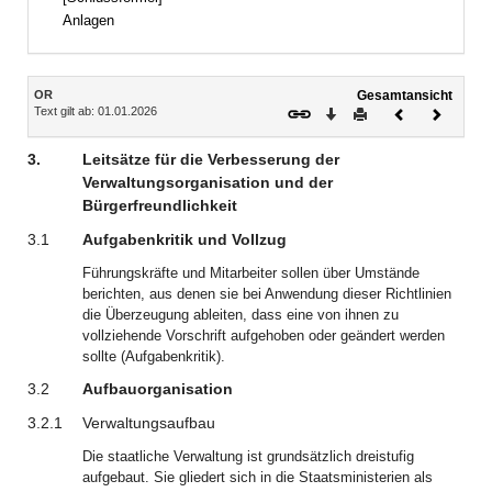
Anlagen
Inhalt
OR
Gesamtansicht
Text gilt ab: 01.01.2026
Download
Drucken
Vorheriges
Nächste
Dokument
Dokume
3.
Leitsätze für die Verbesserung der
Verwaltungsorganisation und der
Bürgerfreundlichkeit
3.1
Aufgabenkritik und Vollzug
Führungskräfte und Mitarbeiter sollen über Umstände
berichten, aus denen sie bei Anwendung dieser Richtlinien
die Überzeugung ableiten, dass eine von ihnen zu
vollziehende Vorschrift aufgehoben oder geändert werden
sollte (Aufgabenkritik).
3.2
Aufbauorganisation
3.2.1
Verwaltungsaufbau
Die staatliche Verwaltung ist grundsätzlich dreistufig
aufgebaut. Sie gliedert sich in die Staatsministerien als