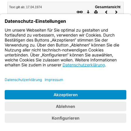
Inhalt
Gesamtansicht
Text gilt ab: 17.04.1974
Download
Drucken
Vorheriges
Nächste
Dokument
Dokume
7.
Über die Verleihung wird eine Urkunde erstellt und
gleichzeitig mit der Staatsmedaille ausgehändigt.
Bayern.de
BayernPortal
Datenschutz
Impressum
Barrierefreiheit
Hilfe
Kontakt
Kontrastwechsel
Schriftgröße