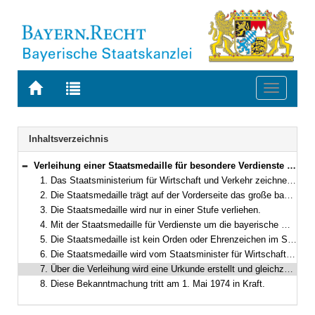
Zur
Zur
Toggle
Startseite
Trefferliste
navigati
von
der
BAYERN.RECHT
letzten
Navigation
Inhaltsverzeichnis
Suche
Verleihung einer Staatsmedaille für besondere Verdienste um die bayerische Wirtschaft
Bereich reduzieren
1. Das Staatsministerium für Wirtschaft und Verkehr zeichnet Persönlichkeiten, die sich besondere Verdienste um die bayerische Wirtschaft erworben haben, durch eine Medaille aus. Sie erhält die Bezeichnung „Staatsmedaille für besondere Verdienste um die bayerische Wirtschaft“.
2. Die Staatsmedaille trägt auf der Vorderseite das große bayerische Staatswappen mit der Umschrift „Bayerisches Staatsministerium für Wirtschaft und Verkehr“, auf der Rückseite der Inschrift „Für besondere Verdienste um die bayerische Wirtschaft“. Sie hat einen Durchmesser von 50 mm und besteht aus Feinsilber vergoldet.
3. Die Staatsmedaille wird nur in einer Stufe verliehen.
4. Mit der Staatsmedaille für Verdienste um die bayerische Wirtschaft werden jährlich bis zu 25 Persönlichkeiten ausgezeichnet.
5. Die Staatsmedaille ist kein Orden oder Ehrenzeichen im Sinne des Art. 118 Abs. 5 der Bayerischen Verfassung. Sie ist nicht zum Tragen in der Öffentlichkeit bestimmt.
6. Die Staatsmedaille wird vom Staatsminister für Wirtschaft und Verkehr verliehen. Sie geht in das Eigentum des Empfängers über.
7. Über die Verleihung wird eine Urkunde erstellt und gleichzeitig mit der Staatsmedaille ausgehändigt.
8. Diese Bekanntmachung tritt am 1. Mai 1974 in Kraft.