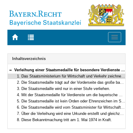
Zur
Zur
Toggle
Startseite
Trefferliste
navigati
von
der
BAYERN.RECHT
letzten
Navigation
Inhaltsverzeichnis
Suche
Verleihung einer Staatsmedaille für besondere Verdienste um die bayerische Wirtschaft
Bereich reduzieren
1. Das Staatsministerium für Wirtschaft und Verkehr zeichnet Persönlichkeiten, die sich besondere Verdienste um die bayerische Wirtschaft erworben haben, durch eine Medaille aus. Sie erhält die Bezeichnung „Staatsmedaille für besondere Verdienste um die bayerische Wirtschaft“.
2. Die Staatsmedaille trägt auf der Vorderseite das große bayerische Staatswappen mit der Umschrift „Bayerisches Staatsministerium für Wirtschaft und Verkehr“, auf der Rückseite der Inschrift „Für besondere Verdienste um die bayerische Wirtschaft“. Sie hat einen Durchmesser von 50 mm und besteht aus Feinsilber vergoldet.
3. Die Staatsmedaille wird nur in einer Stufe verliehen.
4. Mit der Staatsmedaille für Verdienste um die bayerische Wirtschaft werden jährlich bis zu 25 Persönlichkeiten ausgezeichnet.
5. Die Staatsmedaille ist kein Orden oder Ehrenzeichen im Sinne des Art. 118 Abs. 5 der Bayerischen Verfassung. Sie ist nicht zum Tragen in der Öffentlichkeit bestimmt.
6. Die Staatsmedaille wird vom Staatsminister für Wirtschaft und Verkehr verliehen. Sie geht in das Eigentum des Empfängers über.
7. Über die Verleihung wird eine Urkunde erstellt und gleichzeitig mit der Staatsmedaille ausgehändigt.
8. Diese Bekanntmachung tritt am 1. Mai 1974 in Kraft.