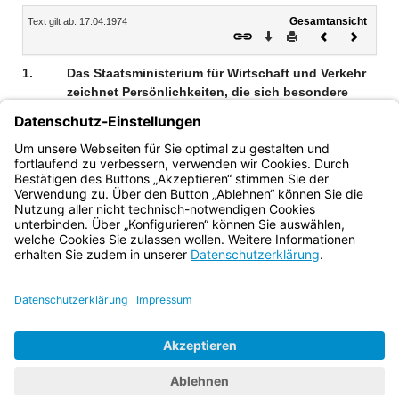
Inhalt
Gesamtansicht
Text gilt ab: 17.04.1974
Download
Drucken
Vorheriges
Nächste
Dokument
Dokume
1.
Das Staatsministerium für Wirtschaft und Verkehr
zeichnet Persönlichkeiten, die sich besondere
Verdienste um die bayerische Wirtschaft erworben
haben, durch eine Medaille aus. Sie erhält die
Bezeichnung „Staatsmedaille für besondere
Verdienste um die bayerische Wirtschaft“.
Bayern.de
BayernPortal
Datenschutz
Impressum
Barrierefreiheit
Hilfe
Kontakt