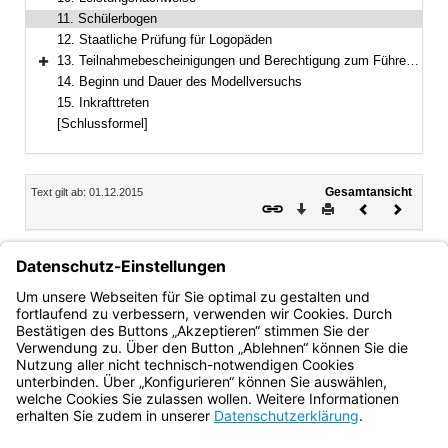
11. Schülerbogen
12. Staatliche Prüfung für Logopäden
13. Teilnahmebescheinigungen und Berechtigung zum Führen der Berufsbezeichnung
Bereich erweitern
14. Beginn und Dauer des Modellversuchs
15. Inkrafttreten
[Schlussformel]
Inhalt
Gesamtansicht
Text gilt ab: 01.12.2015
Download
Drucken
Vorheriges
Nächste
Dokument
Dokume
11.
Schülerbogen
Schülerbögen werden gemäß § 32 BFSO HeilB von der
staatlich anerkannten Berufsfachschule für Logopädie
Würzburg geführt.
Bayern.de
BayernPortal
Datenschutz