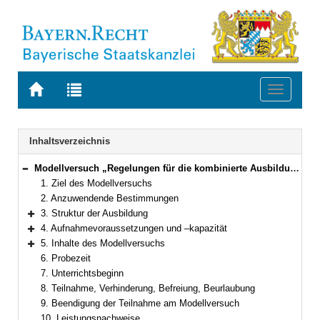
Zur
Zur
Toggle
Startseite
Trefferliste
navigati
von
der
BAYERN.RECHT
letzten
Navigation
Inhaltsverzeichnis
Suche
Modellversuch „Regelungen für die kombinierte Ausbildung an der staatlich anerkannten Berufsfachschule für Logopädie Würzburg der Caritas-Schulen gGmbH und der Julius-Maximilians-Universität Würzburg mit ausbildungsintegrierendem dualen Bachelorstudiengang Akademische Sprachtherapie/Logopädie“
Bereich reduzieren
1. Ziel des Modellversuchs
2. Anzuwendende Bestimmungen
3. Struktur der Ausbildung
Bereich erweitern
4. Aufnahmevoraussetzungen und –kapazität
Bereich erweitern
5. Inhalte des Modellversuchs
Bereich erweitern
6. Probezeit
7. Unterrichtsbeginn
8. Teilnahme, Verhinderung, Befreiung, Beurlaubung
9. Beendigung der Teilnahme am Modellversuch
10. Leistungsnachweise