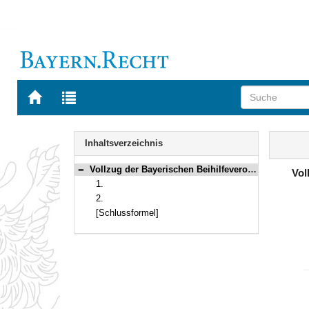
Zur
Zur
Startseite
Trefferliste
von
der
Navigation
BAYERN.RECHT
letzten
Inhalt
Inhaltsverzeichnis
Suche
Vollzug der Bayerischen Beihilfeverordnung; Abführung von Rentenversicherungsbeiträgen für Pflegepersonen
Vol
Bereich reduzieren
1.
2.
[Schlussformel]