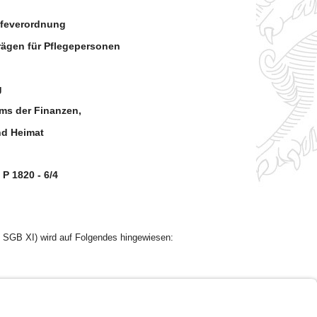
lfeverordnung
ägen für Pflegepersonen
g
ms der Finanzen,
nd Heimat
 P 1820 - 6/4
4 SGB XI) wird auf Folgendes hingewiesen:
Impressum