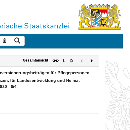
Suche ausführen
Suche zurücksetzen
Download
Drucken
Vorheriges
Nächstes
Gesamtansicht
Dokument
Dokument
(inaktiv)
nversicherungsbeiträgen für Pflegepersonen
zen, für Landesentwicklung und Heimat
820 - 6/4