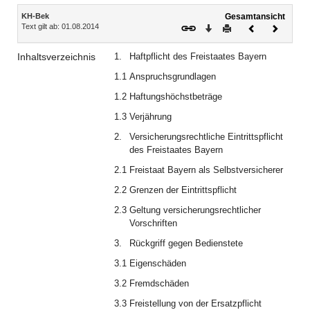
Inhalt
KH-Bek
Gesamtansicht
Text gilt ab: 01.08.2014
Download
Drucken
Vorheriges
Nächste
Dokument
Dokume
Inhaltsverzeichnis
1.
Haftpflicht des Freistaates Bayern
1.1
Anspruchsgrundlagen
1.2
Haftungshöchstbeträge
1.3
Verjährung
2.
Versicherungsrechtliche Eintrittspflicht
des Freistaates Bayern
2.1
Freistaat Bayern als Selbstversicherer
2.2
Grenzen der Eintrittspflicht
2.3
Geltung versicherungsrechtlicher
Vorschriften
3.
Rückgriff gegen Bedienstete
3.1
Eigenschäden
3.2
Fremdschäden
3.3
Freistellung von der Ersatzpflicht