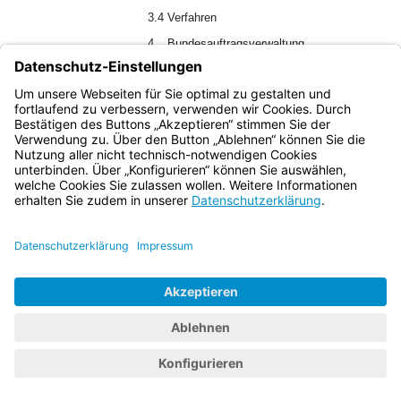
3.4
Verfahren
4.
Bundesauftragsverwaltung
5.
In-Kraft-Treten, Außer-Kraft-Treten
6.
Schlussbestimmungen
Bayern.de
BayernPortal
Datenschutz
Impressum
Barrierefreiheit
Hilfe
Kontakt
Kontrastwechsel
Schriftgröße