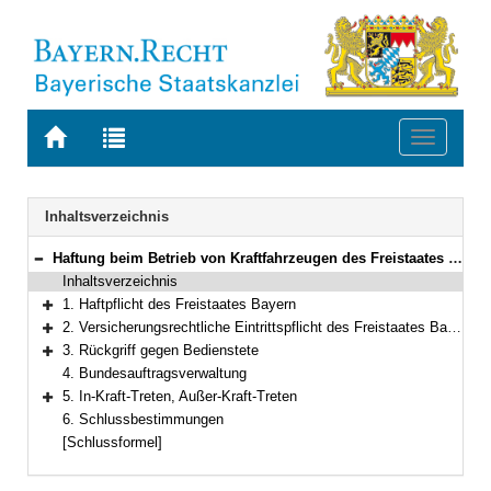
Zur
Zur
Toggle
Startseite
Trefferliste
navigati
von
der
BAYERN.RECHT
letzten
Navigation
Inhaltsverzeichnis
Suche
Haftung beim Betrieb von Kraftfahrzeugen des Freistaates Bayern und Rückgriff gegen staatliche Fahrzeuge führende Bedienstete
Bereich reduzieren
Inhaltsverzeichnis
1. Haftpflicht des Freistaates Bayern
Bereich erweitern
2. Versicherungsrechtliche Eintrittspflicht des Freistaates Bayern
Bereich erweitern
3. Rückgriff gegen Bedienstete
Bereich erweitern
4. Bundesauftragsverwaltung
5. In-Kraft-Treten, Außer-Kraft-Treten
Bereich erweitern
6. Schlussbestimmungen
[Schlussformel]