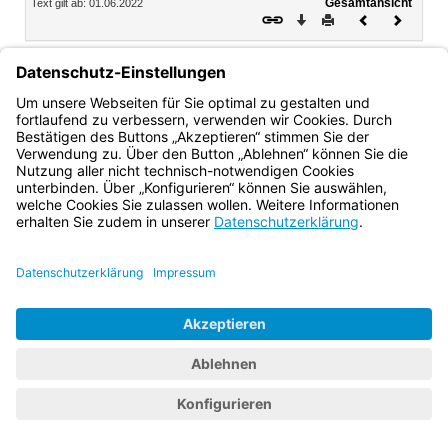
Gesamtansicht
Text gilt ab: 01.06.2022
Download
Drucken
Vorheriges
Nächste
Dokument
Dokume
Josef Kufner
Ministerialdirigent
Bayern.de
BayernPortal
Datenschutz
Impressum
Barrierefreiheit
Hilfe
Kontakt
Kontrastwechsel
Schriftgröße