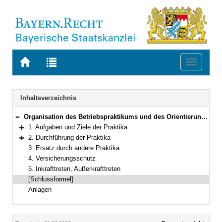
Zur
Zur
Toggle
Startseite
Trefferliste
navigati
von
der
BAYERN.RECHT
letzten
Navigation
Inhaltsverzeichnis
Suche
Organisation des Betriebspraktikums und des Orientierungspraktikums für die Lehrämter an öffentlichen Schulen im Rahmen der Lehramtsprüfungsordnung I
Bereich reduzieren
1. Aufgaben und Ziele der Praktika
Bereich erweitern
2. Durchführung der Praktika
Bereich erweitern
3. Ersatz durch andere Praktika
4. Versicherungsschutz
5. Inkrafttreten, Außerkrafttreten
[Schlussformel]
Anlagen
Inhalt