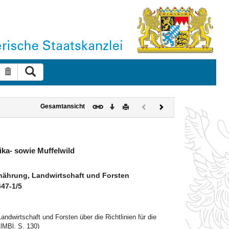
Suche ausführen
Suche zurücksetzen
Download
Drucken
Vorheriges
Nächstes
Gesamtansicht
Dokument
Dokument
(inaktiv)
Sika- sowie Muffelwild
nährung, Landwirtschaft und Forsten
447-1/5
dwirtschaft und Forsten über die Richtlinien für die
lMBl. S. 130)