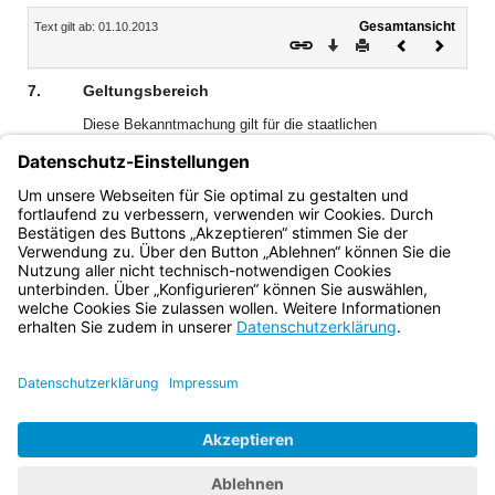
Inhalt
Gesamtansicht
Text gilt ab: 01.10.2013
Download
Drucken
Vorheriges
Nächste
Dokument
Dokume
7.
Geltungsbereich
Diese Bekanntmachung gilt für die staatlichen
Mittelschulen. Den privaten Mittelschulen wird empfohlen,
nach dieser Bekanntmachung zu verfahren bzw. sie
anzuwenden.
Bayern.de
BayernPortal
Datenschutz
Impressum
Barrierefreiheit
Hilfe
Kontakt