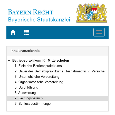
Zur
Zur
Toggle
Startseite
Trefferliste
navigati
von
der
BAYERN.RECHT
letzten
Navigation
Inhaltsverzeichnis
Suche
Betriebspraktikum für Mittelschulen
Bereich reduzieren
1. Ziele des Betriebspraktikums
2. Dauer des Betriebspraktikums, Teilnahmepflicht, Versicherungsschutz
3. Unterrichtliche Vorbereitung
4. Organisatorische Vorbereitung
5. Durchführung
6. Auswertung
7. Geltungsbereich
8. Schlussbestimmungen