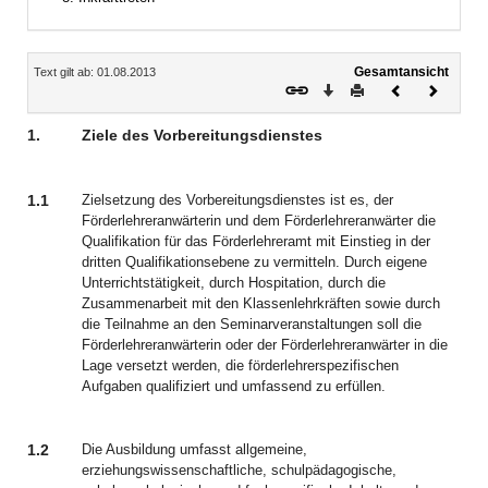
Inhalt
Gesamtansicht
Text gilt ab: 01.08.2013
Download
Drucken
Vorheriges
Nächste
Dokument
Dokume
1.
Ziele des Vorbereitungsdienstes
1.1
Zielsetzung des Vorbereitungsdienstes ist es, der
Förderlehreranwärterin und dem Förderlehreranwärter die
Qualifikation für das Förderlehreramt mit Einstieg in der
dritten Qualifikationsebene zu vermitteln. Durch eigene
Unterrichtstätigkeit, durch Hospitation, durch die
Zusammenarbeit mit den Klassenlehrkräften sowie durch
die Teilnahme an den Seminarveranstaltungen soll die
Förderlehreranwärterin oder der Förderlehreranwärter in die
Lage versetzt werden, die förderlehrerspezifischen
Aufgaben qualifiziert und umfassend zu erfüllen.
1.2
Die Ausbildung umfasst allgemeine,
erziehungswissenschaftliche, schulpädagogische,