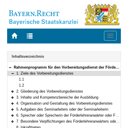
Zur
Zur
Toggle
Startseite
Trefferliste
navigati
von
der
BAYERN.RECHT
letzten
Navigation
Inhaltsverzeichnis
Suche
Rahmenprogramm für den Vorbereitungsdienst der Förderlehrer und Förderlehrerinnen
Bereich reduzieren
1. Ziele des Vorbereitungsdienstes
Bereich reduzieren
1.1
1.2
2. Gliederung des Vorbereitungsdienstes
Bereich erweitern
3. Inhalte und Kompetenzbereiche der Ausbildung
Bereich erweitern
4. Organisation und Gestaltung des Vorbereitungsdienstes
Bereich erweitern
5. Aufgaben des Seminarleiters oder der Seminarleiterin
Bereich erweitern
6. Sprecher oder Sprecherin der Förderlehreranwärter oder Förderlehreranwärterinnen
Bereich erweitern
7. Besondere Verpflichtungen des Förderlehreranwärters oder der Förderlehreranwärterin
Bereich erweitern
8. Inkrafttreten