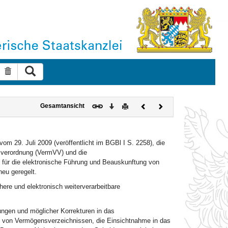
Suche ausführen
Suche zurücksetzen
Download
Drucken
Vorheriges
Nächstes
Gesamtansicht
Dokument
Dokument
m 29. Juli 2009 (veröffentlicht im BGBl I S. 2258), die
sverordnung (VermVV) und die
für die elektronische Führung und Beauskunftung von
eu geregelt.
ere und elektronisch weiterverarbeitbare
ngen und möglicher Korrekturen in das
g von Vermögensverzeichnissen, die Einsichtnahme in das