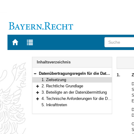
Zur
Zur
Startseite
Trefferliste
von
der
Navigation
BAYERN.RECHT
letzten
Inhalt
Inhaltsverzeichnis
Suche
Datenübertragungsregeln für die Datenübermittlung zu dem und aus dem bei dem bayerischen Zentralen Vollstreckungsgericht geführten Schuldnerverzeichnis und Vermögensverzeichnisregister
1.
Z
Bereich reduzieren
1. Zielsetzung
D
2. Rechtliche Grundlage
S
Bereich erweitern
3. Beteiligte an der Datenübermittlung
S
Bereich erweitern
4. Technische Anforderungen für die Datenübertragung
E
Bereich erweitern
5. Inkrafttreten
D
D
G
S