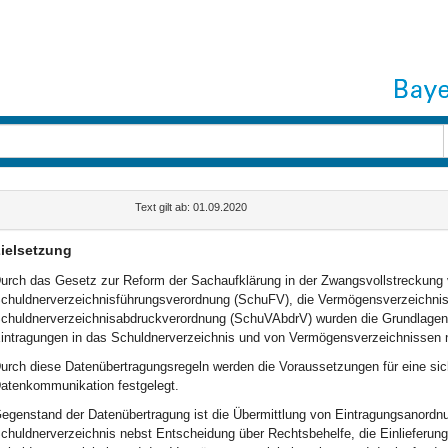
Text gilt ab: 01.09.2020
ielsetzung
urch das Gesetz zur Reform der Sachaufklärung in der Zwangsvollstreckung vo
chuldnerverzeichnisführungsverordnung (SchuFV), die Vermögensverzeichni
chuldnerverzeichnisabdruckverordnung (SchuVAbdrV) wurden die Grundlagen 
intragungen in das Schuldnerverzeichnis und von Vermögensverzeichnissen n
urch diese Datenübertragungsregeln werden die Voraussetzungen für eine sich
atenkommunikation festgelegt.
egenstand der Datenübertragung ist die Übermittlung von Eintragungsanordnu
chuldnerverzeichnis nebst Entscheidung über Rechtsbehelfe, die Einlieferun