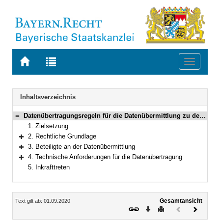
Zur
Zur
Toggle
Startseite
Trefferliste
navigati
von
der
BAYERN.RECHT
letzten
Navigation
Inhaltsverzeichnis
Suche
Datenübertragungsregeln für die Datenübermittlung zu dem und aus dem bei dem bayerischen Zentralen Vollstreckungsgericht geführten Schuldnerverzeichnis und Vermögensverzeichnisregister
Bereich reduzieren
1. Zielsetzung
2. Rechtliche Grundlage
Bereich erweitern
3. Beteiligte an der Datenübermittlung
Bereich erweitern
4. Technische Anforderungen für die Datenübertragung
Bereich erweitern
5. Inkrafttreten
Inhalt
Gesamtansicht
Text gilt ab: 01.09.2020
Download
Drucken
Vorheriges
Nächste
Dokument
Dokume