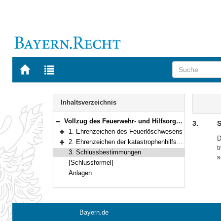
Zur
Zur
Startseite
Trefferliste
von
der
Navigation
BAYERN.RECHT
letzten
Inhalt
Inhaltsverzeichnis
Suche
Vollzug des Feuerwehr- und Hilfsorganisationen-Ehrenzeichengesetzes
3.
S
Bereich reduzieren
1. Ehrenzeichen des Feuerlöschwesens
Bereich erweitern
D
2. Ehrenzeichen der katastrophenhilfspflichtigen, im Rettungsdienst mitwirkenden freiwilligen Hilfsorganisationen und der Bundesanstalt Technisches Hilfswerk Landesverband Bayern (THW)
t
Bereich erweitern
3. Schlussbestimmungen
s
[Schlussformel]
Anlagen
Bayern.de