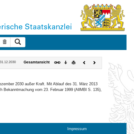
Suche ausführen
Suche zurücksetzen
Download
Drucken
Vorheriges
Nächstes
: 31.12.2030
Gesamtansicht
Dokument
Dokument
Dezember 2030 außer Kraft. Mit Ablauf des 31. März 2013
rch Bekanntmachung vom 23. Februar 1999 (AllMBl S. 135),
Impressum