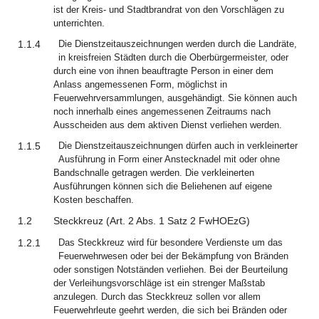
ist der Kreis- und Stadtbrandrat von den Vorschlägen zu
unterrichten.
1.1.4
Die Dienstzeitauszeichnungen werden durch die Landräte,
in kreisfreien Städten durch die Oberbürgermeister, oder
durch eine von ihnen beauftragte Person in einer dem
Anlass angemessenen Form, möglichst in
Feuerwehrversammlungen, ausgehändigt. Sie können auch
noch innerhalb eines angemessenen Zeitraums nach
Ausscheiden aus dem aktiven Dienst verliehen werden.
1.1.5
Die Dienstzeitauszeichnungen dürfen auch in verkleinerter
Ausführung in Form einer Anstecknadel mit oder ohne
Bandschnalle getragen werden. Die verkleinerten
Ausführungen können sich die Beliehenen auf eigene
Kosten beschaffen.
1.2
Steckkreuz (
Art.
2
Abs. 1 Satz 2
FwHOEzG
)
1.2.1
Das Steckkreuz wird für besondere Verdienste um das
Feuerwehrwesen oder bei der Bekämpfung von Bränden
oder sonstigen Notständen verliehen. Bei der Beurteilung
der Verleihungsvorschläge ist ein strenger Maßstab
anzulegen. Durch das Steckkreuz sollen vor allem
Feuerwehrleute geehrt werden, die sich bei Bränden oder