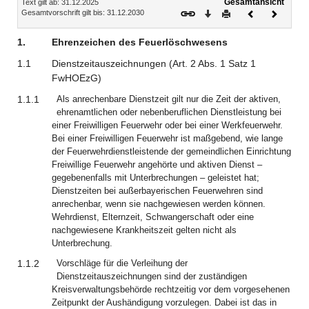
Gesamtansicht
Text gilt ab: 31.12.2025
Download
Drucken
Vorheriges
Nächste
Gesamtvorschrift gilt bis: 31.12.2030
Dokument
Dokume
1.
Ehrenzeichen des Feuerlöschwesens
1.1
Dienstzeitauszeichnungen (Art. 2 Abs. 1 Satz 1
FwHOEzG)
1.1.1
Als anrechenbare Dienstzeit gilt nur die Zeit der aktiven,
ehrenamtlichen oder nebenberuflichen Dienstleistung bei
einer Freiwilligen Feuerwehr oder bei einer Werkfeuerwehr.
Bei einer Freiwilligen Feuerwehr ist maßgebend, wie lange
der Feuerwehrdienstleistende der gemeindlichen Einrichtung
Freiwillige Feuerwehr angehörte und aktiven Dienst –
gegebenenfalls mit Unterbrechungen – geleistet hat;
Dienstzeiten bei außerbayerischen Feuerwehren sind
anrechenbar, wenn sie nachgewiesen werden können.
Wehrdienst, Elternzeit, Schwangerschaft oder eine
nachgewiesene Krankheitszeit gelten nicht als
Unterbrechung.
1.1.2
Vorschläge für die Verleihung der
Dienstzeitauszeichnungen sind der zuständigen
Kreisverwaltungsbehörde rechtzeitig vor dem vorgesehenen
Zeitpunkt der Aushändigung vorzulegen. Dabei ist das in