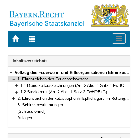
Zur
Zur
Toggle
Startseite
Trefferliste
navigati
von
der
BAYERN.RECHT
letzten
Navigation
Inhaltsverzeichnis
Suche
Vollzug des Feuerwehr- und Hilfsorganisationen-Ehrenzeichengesetzes
Bereich reduzieren
1. Ehrenzeichen des Feuerlöschwesens
Bereich reduzieren
1.1 Dienstzeitauszeichnungen (Art. 2 Abs. 1 Satz 1 FwHOEzG)
Bereich erweitern
1.2 Steckkreuz (Art. 2 Abs. 1 Satz 2 FwHOEzG)
Bereich erweitern
2. Ehrenzeichen der katastrophenhilfspflichtigen, im Rettungsdienst mitwirkenden freiwilligen Hilfsorganisationen und der Bundesanstalt Technisches Hilfswerk Landesverband Bayern (THW)
Bereich erweitern
3. Schlussbestimmungen
[Schlussformel]
Anlagen
Inhalt