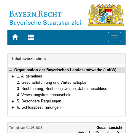
Zur
Zur
Toggle
Startseite
Trefferliste
navigati
von
der
BAYERN.RECHT
letzten
Navigation
Inhaltsverzeichnis
Suche
Organisation der Bayerischen Landeskraftwerke (LaKW)
Bereich reduzieren
1. Allgemeines
Bereich erweitern
2. Geschäftsführung und Wirtschaftsplan
3. Buchführung, Rechnungswesen, Jahresabschluss
4. Verwaltungskostenpauschale
5. Besondere Regelungen
Bereich erweitern
6. Schlussbestimmungen
Bereich erweitern
Inhalt
Gesamtansicht
Text gilt ab: 01.03.2013
Download
Drucken
Vorheriges
Nächste