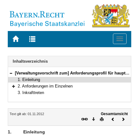
Zur
Zur
Toggle
Startseite
Trefferliste
navigati
von
der
BAYERN.RECHT
letzten
Navigation
Inhaltsverzeichnis
Suche
[Verwaltungsvorschrift zum] Anforderungsprofil für hauptamtliche Lehrkräfte und Dozentinnen / Dozenten an der Fachhochschule für öffentliche Verwaltung und Rechtspflege in Bayern, Fachbereich Rechtspflege in Starnberg, und an der Bayerischen Justizschule Pegnitz
Bereich reduzieren
1. Einleitung
2. Anforderungen im Einzelnen
Bereich erweitern
3. Inkrafttreten
Inhalt
Gesamtansicht
Text gilt ab: 01.11.2012
Download
Drucken
Vorheriges
Nächste
Dokument
Dokume
1.
Einleitung