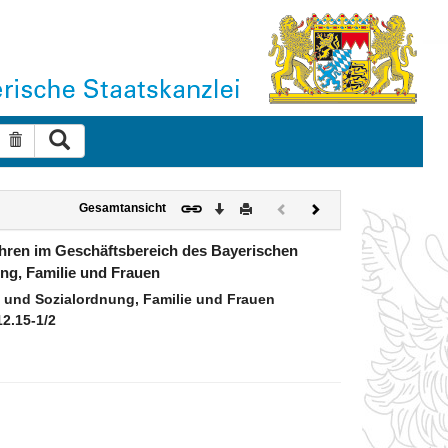
Suche ausführen
Suche zurücksetzen
Download
Drucken
Vorheriges
Nächstes
Gesamtansicht
Dokument
Dokument
(inaktiv)
ahren im Geschäftsbereich des Bayerischen
ung, Familie und Frauen
 und Sozialordnung, Familie und Frauen
12.15-1/2