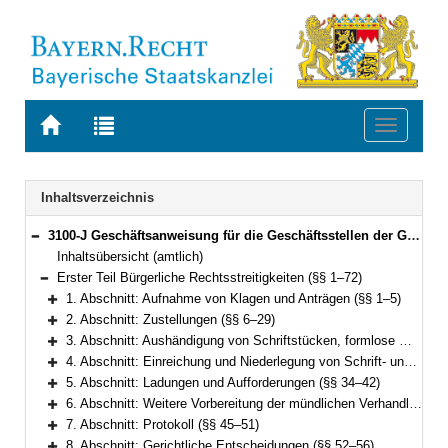
Zur
Zur
Toggle
Startseite
Trefferliste
navigati
von
der
BAYERN.RECHT
letzten
Navigation
Inhaltsverzeichnis
Suche
3100-J Geschäftsanweisung für die Geschäftsstellen der Gerichte in bürgerlichen Rechtsstreitigkeiten, Zwangsvollstreckungs- und Insolvenzverfahren (GAbRZwIns) Bekanntmachung des Bayerischen Staatsministeriums der Justiz und für Verbraucherschutz vom 2. November 2010, Az. 1463 - I - 3789/2008 (JMBl. S. 110) (§§ 1–90)
Bereich reduzieren
Inhaltsübersicht (amtlich)
Erster Teil Bürgerliche Rechtsstreitigkeiten (§§ 1–72)
Bereich reduzieren
1. Abschnitt: Aufnahme von Klagen und Anträgen (§§ 1–5)
Bereich erweitern
2. Abschnitt: Zustellungen (§§ 6–29)
Bereich erweitern
3. Abschnitt: Aushändigung von Schriftstücken, formlose Mitteilungen (§§ 30–31)
Bereich erweitern
4. Abschnitt: Einreichung und Niederlegung von Schrift- und Beweisstücken (§§ 32–33)
Bereich erweitern
5. Abschnitt: Ladungen und Aufforderungen (§§ 34–42)
Bereich erweitern
6. Abschnitt: Weitere Vorbereitung der mündlichen Verhandlung (§§ 43–44)
Bereich erweitern
7. Abschnitt: Protokoll (§§ 45–51)
Bereich erweitern
8. Abschnitt: Gerichtliche Entscheidungen (§§ 52–56)