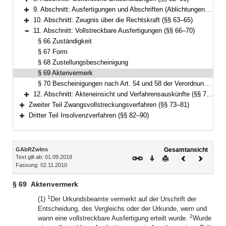
Bereich erweitern
9. Abschnitt: Ausfertigungen und Abschriften (Ablichtungen) von Entscheidungen und Vergleichen (§§ 57–62)
Bereich erweitern
10. Abschnitt: Zeugnis über die Rechtskraft (§§ 63–65)
Bereich erweitern
11. Abschnitt: Vollstreckbare Ausfertigungen (§§ 66–70)
Bereich reduzieren
§ 66 Zuständigkeit
§ 67 Form
§ 68 Zustellungsbescheinigung
§ 69 Aktenvermerk
§ 70 Bescheinigungen nach Art. 54 und 58 der Verordnung (EG) Nr. 44/2001 und Art. 53, 59 und 60 der Verordnung (EU) Nr. 1215/2012
12. Abschnitt: Akteneinsicht und Verfahrensauskünfte (§§ 71–72)
Bereich erweitern
Zweiter Teil Zwangsvollstreckungsverfahren (§§ 73–81)
Bereich erweitern
Dritter Teil Insolvenzverfahren (§§ 82–90)
Bereich erweitern
Inhalt
GAbRZwIns
Gesamtansicht
Text gilt ab: 01.09.2018
Download
Drucken
Vorheriges
Nächste
Fassung: 02.11.2010
Dokument
Dokume
§ 69
Aktenvermerk
1
(1)
Der Urkundsbeamte vermerkt auf der Urschrift der
Entscheidung, des Vergleichs oder der Urkunde, wem und
2
wann eine vollstreckbare Ausfertigung erteilt wurde.
Wurde