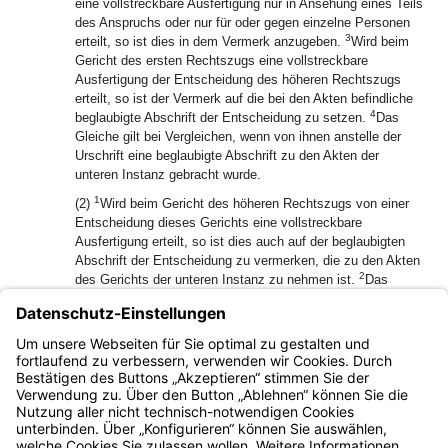
eine vollstreckbare Ausfertigung nur in Ansehung eines Teils
des Anspruchs oder nur für oder gegen einzelne Personen
3
erteilt, so ist dies in dem Vermerk anzugeben.
Wird beim
Gericht des ersten Rechtszugs eine vollstreckbare
Ausfertigung der Entscheidung des höheren Rechtszugs
erteilt, so ist der Vermerk auf die bei den Akten befindliche
4
beglaubigte Abschrift der Entscheidung zu setzen.
Das
Gleiche gilt bei Vergleichen, wenn von ihnen anstelle der
Urschrift eine beglaubigte Abschrift zu den Akten der
unteren Instanz gebracht wurde.
1
(2)
Wird beim Gericht des höheren Rechtszugs von einer
Entscheidung dieses Gerichts eine vollstreckbare
Ausfertigung erteilt, so ist dies auch auf der beglaubigten
Abschrift der Entscheidung zu vermerken, die zu den Akten
2
des Gerichts der unteren Instanz zu nehmen ist.
Das
Gleiche gilt bei Vergleichen, wenn von ihnen eine
beglaubigte Abschrift zu den Akten der unteren Instanz
gebracht wurde.
(3) Die Vermerke sind zu unterschreiben.
Bayern.de