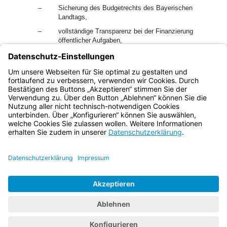
–
Sicherung des Budgetrechts des Bayerischen
Landtags,
–
vollständige Transparenz bei der Finanzierung
öffentlicher Aufgaben,
–
Vorbeugung gegen jede Form von Korruption und
unzulässiger Beeinflussung sowie Flankierung
korruptionspräventiver Maßnahmen.
Bayern.de
BayernPortal
Datenschutz
Impressum
Barrierefreiheit
Hilfe
Kontakt
Kontrastwechsel
Schriftgröße