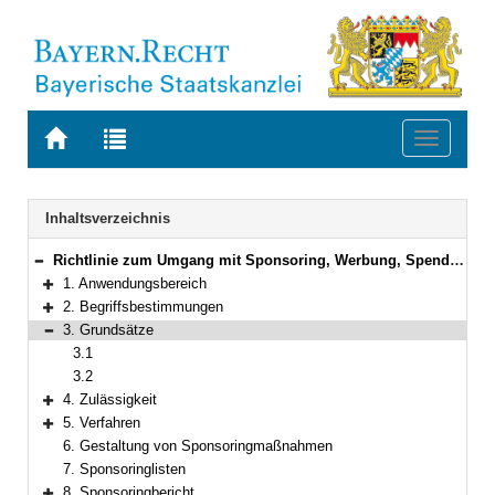
Zur
Zur
Toggle
Startseite
Trefferliste
navigati
von
der
BAYERN.RECHT
letzten
Navigation
Inhaltsverzeichnis
Suche
Richtlinie zum Umgang mit Sponsoring, Werbung, Spenden und mäzenatischen Schenkungen in der staatlichen Verwaltung
Bereich reduzieren
1. Anwendungsbereich
Bereich erweitern
2. Begriffsbestimmungen
Bereich erweitern
3. Grundsätze
Bereich reduzieren
3.1
3.2
4. Zulässigkeit
Bereich erweitern
5. Verfahren
Bereich erweitern
6. Gestaltung von Sponsoringmaßnahmen
7. Sponsoringlisten
8. Sponsoringbericht