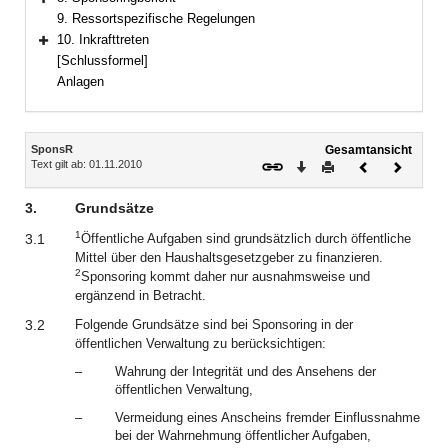
Bereich erweitern
9. Ressortspezifische Regelungen
10. Inkrafttreten
Bereich erweitern
[Schlussformel]
Anlagen
Inhalt
SponsR
Gesamtansicht
Text gilt ab: 01.11.2010
Download
Drucken
Vorheriges
Nächste
Dokument
Dokume
3.
Grundsätze
1
3.1
Öffentliche Aufgaben sind grundsätzlich durch öffentliche
Mittel über den Haushaltsgesetzgeber zu finanzieren.
2
Sponsoring kommt daher nur ausnahmsweise und
ergänzend in Betracht.
3.2
Folgende Grundsätze sind bei Sponsoring in der
öffentlichen Verwaltung zu berücksichtigen:
–
Wahrung der Integrität und des Ansehens der
öffentlichen Verwaltung,
–
Vermeidung eines Anscheins fremder Einflussnahme
bei der Wahrnehmung öffentlicher Aufgaben,