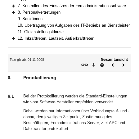
7. Kontrollen des Einsatzes der Fernadministrationssoftware
Bereich erweitern
8. Personalvertretungen
Bereich erweitern
9. Sanktionen
10. Übertragung von Aufgaben des IT-Betriebs an Dienstleister
11. Gleichstellungsklausel
12. Inkrafttreten, Laufzeit, Außerkrafttreten
Bereich erweitern
Inhalt
Gesamtansicht
Text gilt ab: 01.11.2008
Download
Drucken
Vorheriges
Nächste
Dokument
Dokume
6.
Protokollierung
6.1
Bei der Protokollierung werden die Standard-Einstellungen
wie vom Software-Hersteller empfohlen verwendet.
Dabei werden nur Informationen über Verbindungsauf- und -
abbau, den jeweiligen Zeitpunkt, Zustimmung des
Beschäftigten, Fernadministrations-Server, Ziel-APC und
Dateitransfer protokolliert.