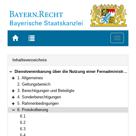
Zur
Zur
Toggle
Startseite
Trefferliste
navigati
von
der
BAYERN.RECHT
letzten
Navigation
Inhaltsverzeichnis
Suche
Dienstvereinbarung über die Nutzung einer Fernadministrationssoftware im Bayerischen Staatsministerium der Justiz und für Verbraucherschutz sowie bei den Gerichten und Staatsanwaltschaften in dessen Geschäftsbereich
Bereich reduzieren
1. Allgemeines
Bereich erweitern
2. Geltungsbereich
3. Berechtigungen und Beteiligte
Bereich erweitern
4. Sonderberechtigungen
Bereich erweitern
5. Rahmenbedingungen
Bereich erweitern
6. Protokollierung
Bereich reduzieren
6.1
6.2
6.3
6.4