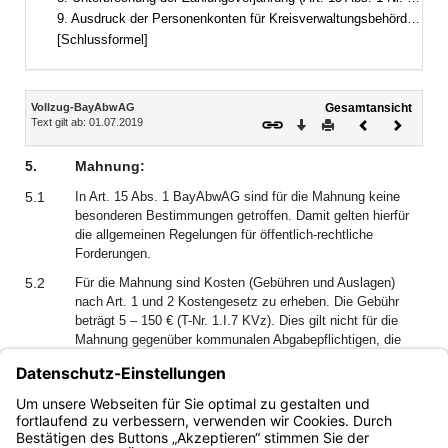
9. Ausdruck der Personenkonten für Kreisverwaltungsbehörden am Jahresschluss:
[Schlussformel]
Inhalt
Vollzug-BayAbwAG
Gesamtansicht
Text gilt ab: 01.07.2019
Download
Drucken
Vorheriges
Nächste
Dokument
Dokume
5.
Mahnung:
5.1
In Art. 15 Abs. 1 BayAbwAG sind für die Mahnung keine
besonderen Bestimmungen getroffen. Damit gelten hierfür
die allgemeinen Regelungen für öffentlich-rechtliche
Forderungen.
5.2
Für die Mahnung sind Kosten (Gebühren und Auslagen)
nach Art. 1 und 2 Kostengesetz zu erheben. Die Gebühr
beträgt 5 – 150 € (T-Nr. 1.I.7 KVz). Dies gilt nicht für die
Mahnung gegenüber kommunalen Abgabepflichtigen, die
von der Zahlung der Gebühr befreit sind (Art. 4 Satz 1 KG);
wegen etwaiger Auslagen, für die die Befreiung nicht gilt, ist
die Kleinbetragsregelung zu beachten. Nummer 6.3 gilt
entsprechend.