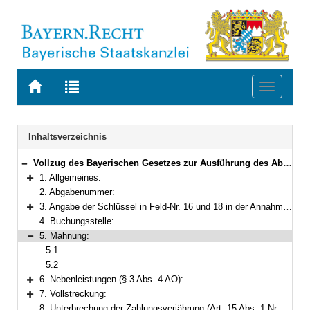
Zur
Zur
Toggle
Startseite
Trefferliste
navigati
von
der
BAYERN.RECHT
letzten
Navigation
Inhaltsverzeichnis
Suche
Vollzug des Bayerischen Gesetzes zur Ausführung des Abwasserabgabengesetzes durch die Staatsoberkasse Bayern in Landshut
Bereich reduzieren
1. Allgemeines:
Bereich erweitern
2. Abgabenummer:
3. Angabe der Schlüssel in Feld-Nr. 16 und 18 in der Annahmeanordnung:
Bereich erweitern
4. Buchungsstelle:
5. Mahnung:
Bereich reduzieren
5.1
5.2
6. Nebenleistungen (§ 3 Abs. 4 AO):
Bereich erweitern
7. Vollstreckung:
Bereich erweitern
8. Unterbrechung der Zahlungsverjährung (Art. 15 Abs. 1 Nr. 4 BayAbwAG):